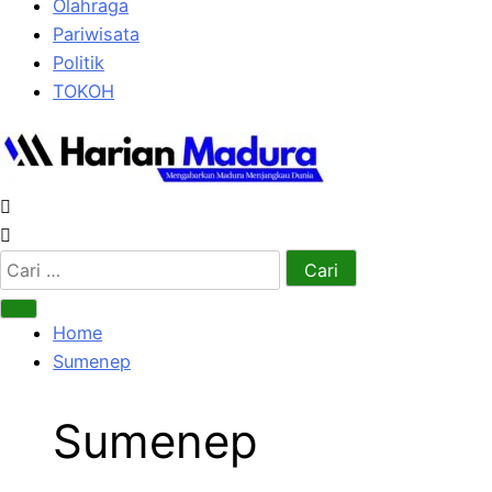
Olahraga
Pariwisata
Politik
TOKOH
Cari
untuk:
Home
Sumenep
Sumenep