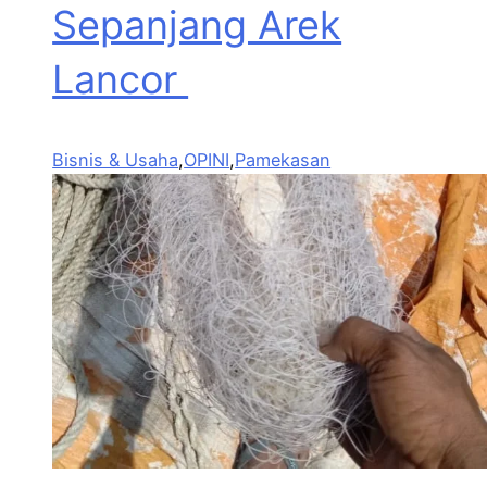
Sepanjang Arek
Lancor
Bisnis & Usaha
,
OPINI
,
Pamekasan