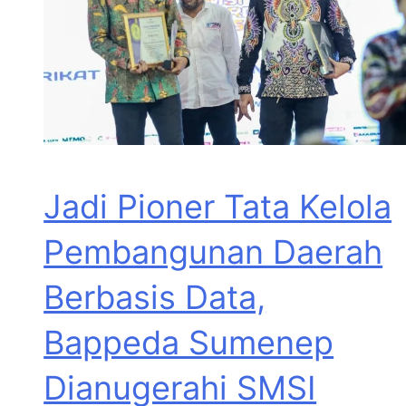
Jadi Pioner Tata Kelola
Pembangunan Daerah
Berbasis Data,
Bappeda Sumenep
Dianugerahi SMSI