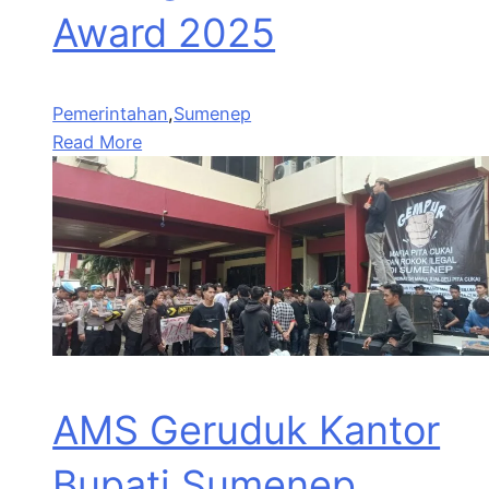
Award 2025
Pemerintahan
,
Sumenep
Read More
AMS Geruduk Kantor
Bupati Sumenep