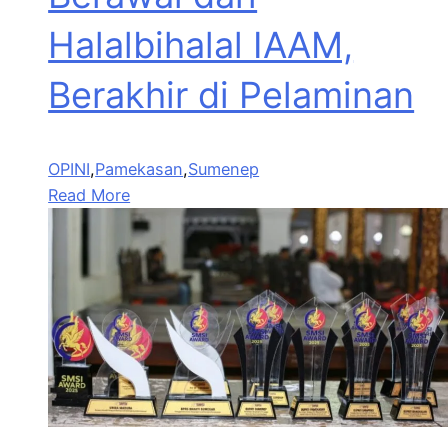
Halalbihalal IAAM,
Berakhir di Pelaminan
OPINI
,
Pamekasan
,
Sumenep
Read More