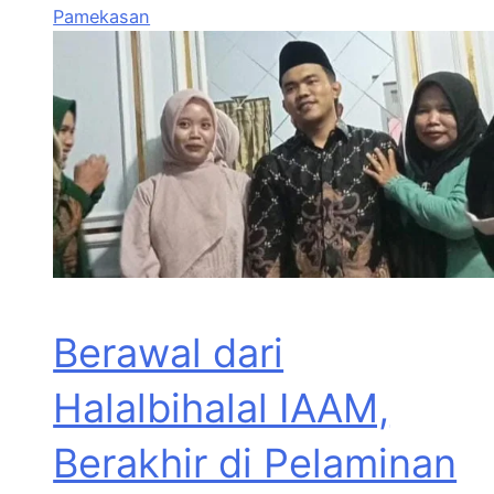
Pamekasan
Berawal dari
Halalbihalal IAAM,
Berakhir di Pelaminan