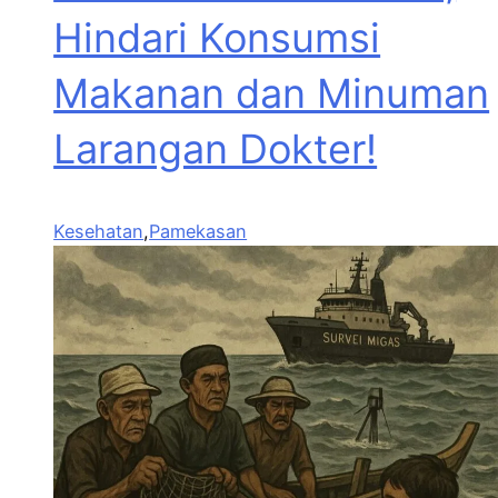
Hindari Konsumsi
Makanan dan Minuman
Larangan Dokter!
Kesehatan
,
Pamekasan