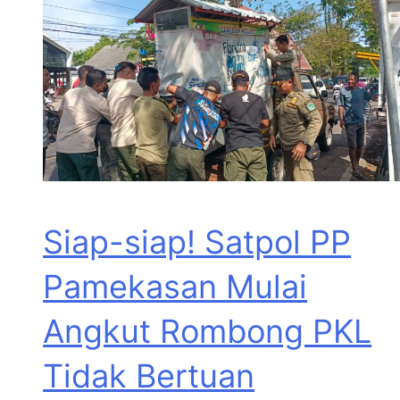
Siap-siap! Satpol PP
Pamekasan Mulai
Angkut Rombong PKL
Tidak Bertuan