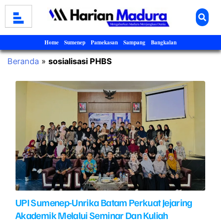
Home
Sumenep
Pamekasan
Sampang
Bangkalan
Beranda
»
sosialisasi PHBS
UPI Sumenep-Unrika Batam Perkuat Jejaring
Akademik Melalui Seminar Dan Kuliah