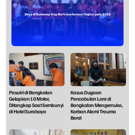
Desa di Sumenep Siap Bertransformasi Digital pada 2025
Pasutri di Bangkalan
Kasus Dugaan
Gelapkan 10 Motor,
Pencabulan Lora di
Ditangkap Saat Sembunyi
Bangkalan Mengemuka,
di Hotel Surabaya
Korban Alami Trauma
Berat