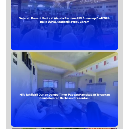
Sejarah Baru di Madura! Wisuda Perdana UPI Sumenep Jadi Titik
Balik Dunia Akademik Pulau Garam
MTs Tahfidzil Qur’an Dempo Timur Pasean Pamekasan Terapkan
Pembelajaran Berbasis Presentasi