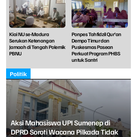
Kiai NU se-Madura
Ponpes Tahfidzil Qur’an
Serukan Ketenangan
Dempo Timur dan
Jamaah di Tengah Polemik
Puskesmas Pasean
PBNU
Perkuat Program PHBS
untuk Santri
Politik
Aksi Mahasiswa UPI Sumenep di
DPRD Soroti Wacana Pilkada Tidak