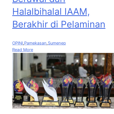
Halalbihalal IAAM,
Berakhir di Pelaminan
OPINI
,
Pamekasan
,
Sumenep
Read More