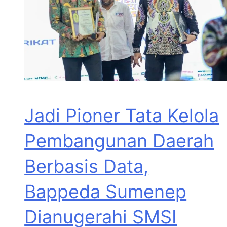
Jadi Pioner Tata Kelola
Pembangunan Daerah
Berbasis Data,
Bappeda Sumenep
Dianugerahi SMSI