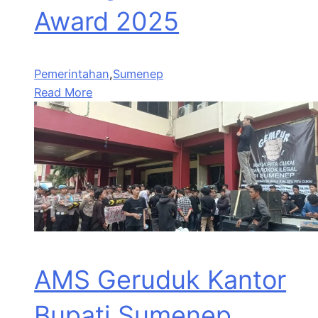
Award 2025
Pemerintahan
,
Sumenep
Read More
AMS Geruduk Kantor
Bupati Sumenep