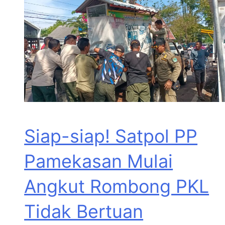
Siap-siap! Satpol PP
Pamekasan Mulai
Angkut Rombong PKL
Tidak Bertuan