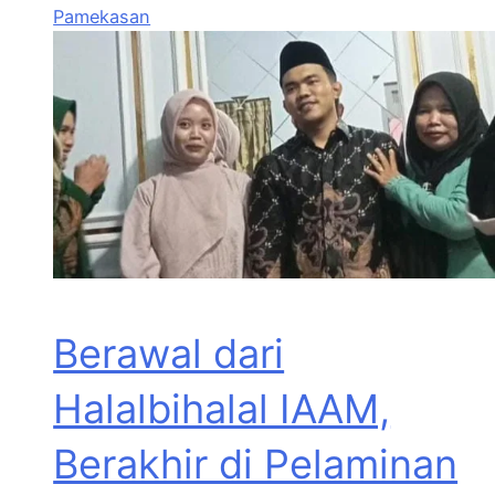
Pamekasan
Berawal dari
Halalbihalal IAAM,
Berakhir di Pelaminan