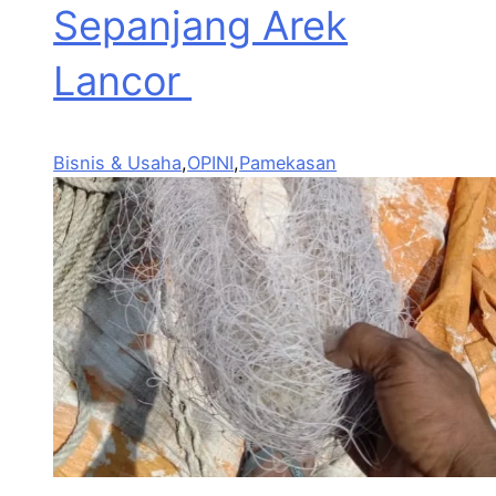
Sepanjang Arek
Lancor
Bisnis & Usaha
,
OPINI
,
Pamekasan