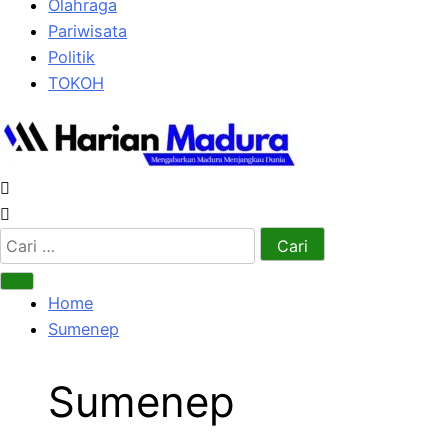
Olahraga
Pariwisata
Politik
TOKOH
Cari
untuk:
Home
Sumenep
Sumenep