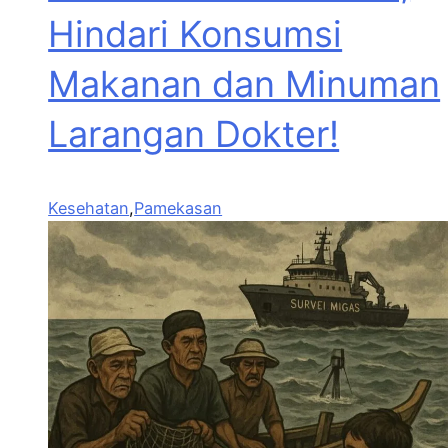
Hindari Konsumsi
Makanan dan Minuman
Larangan Dokter!
Kesehatan
,
Pamekasan