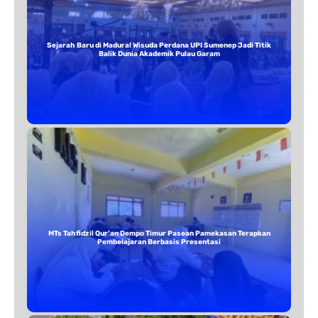
Sejarah Baru di Madura! Wisuda Perdana UPI Sumenep Jadi Titik
Balik Dunia Akademik Pulau Garam
MTs Tahfidzil Qur’an Dempo Timur Pasean Pamekasan Terapkan
Pembelajaran Berbasis Presentasi