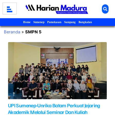
Home
Sumenep
Pamekasan
Sampang
Bangkalan
Beranda
»
SMPN 5
UPI Sumenep-Unrika Batam Perkuat Jejaring
Akademik Melalui Seminar Dan Kuliah