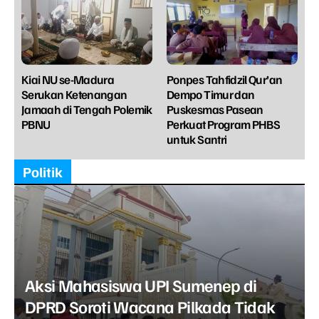
Kiai NU se-Madura
Ponpes Tahfidzil Qur’an
Serukan Ketenangan
Dempo Timur dan
Jamaah di Tengah Polemik
Puskesmas Pasean
PBNU
Perkuat Program PHBS
untuk Santri
Politik
Aksi Mahasiswa UPI Sumenep di
DPRD Soroti Wacana Pilkada Tidak