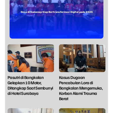
Desa di Sumenep Siap Bertransformasi Digital pada 2025
Pasutri di Bangkalan
Kasus Dugaan
Gelapkan 10 Motor,
Pencabulan Lora di
Ditangkap Saat Sembunyi
Bangkalan Mengemuka,
di Hotel Surabaya
Korban Alami Trauma
Berat