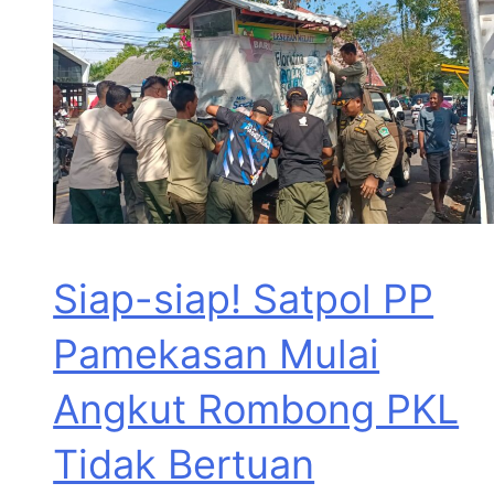
Siap-siap! Satpol PP
Pamekasan Mulai
Angkut Rombong PKL
Tidak Bertuan