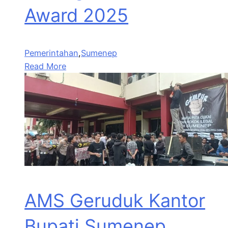
Award 2025
Pemerintahan
,
Sumenep
Read More
AMS Geruduk Kantor
Bupati Sumenep