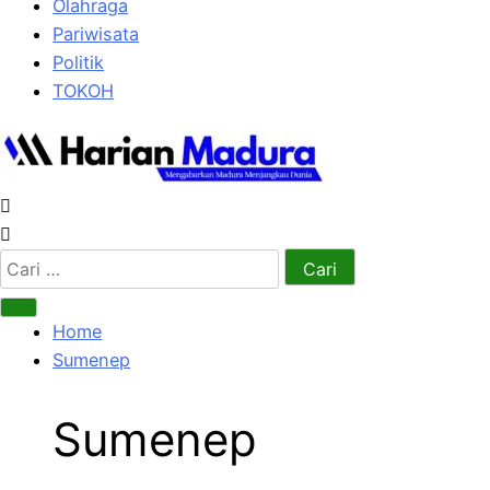
Olahraga
Pariwisata
Politik
TOKOH
Cari
untuk:
Home
Sumenep
Sumenep