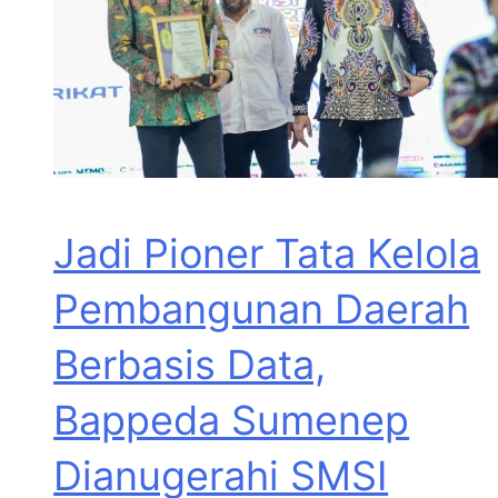
Jadi Pioner Tata Kelola
Pembangunan Daerah
Berbasis Data,
Bappeda Sumenep
Dianugerahi SMSI