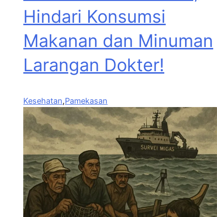
Hindari Konsumsi
Makanan dan Minuman
Larangan Dokter!
Kesehatan
,
Pamekasan