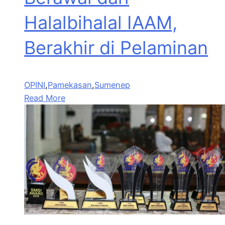
Halalbihalal IAAM,
Berakhir di Pelaminan
OPINI
,
Pamekasan
,
Sumenep
Read More