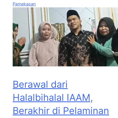
Pamekasan
Berawal dari
Halalbihalal IAAM,
Berakhir di Pelaminan