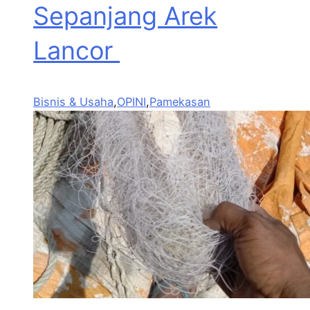
Sepanjang Arek
Lancor
Bisnis & Usaha
,
OPINI
,
Pamekasan