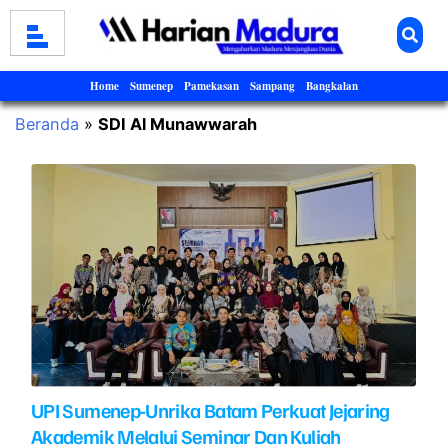
Home
Sumenep
Pamekasan
Sampang
Bangkalan
Beranda
»
SDI Al Munawwarah
UPI Sumenep-Unrika Batam Perkuat Jejaring
Akademik Melalui Seminar Dan Kuliah