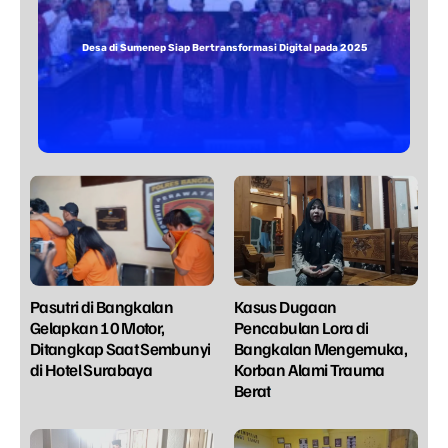
Desa di Sumenep Siap Bertransformasi Digital pada 2025
Pasutri di Bangkalan
Kasus Dugaan
Gelapkan 10 Motor,
Pencabulan Lora di
Ditangkap Saat Sembunyi
Bangkalan Mengemuka,
di Hotel Surabaya
Korban Alami Trauma
Berat