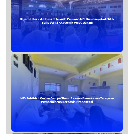
Sejarah Baru di Madura! Wisuda Perdana UPI Sumenep Jadi Titik
Balik Dunia Akademik Pulau Garam
MTs Tahfidzil Qur’an Dempo Timur Pasean Pamekasan Terapkan
Pembelajaran Berbasis Presentasi