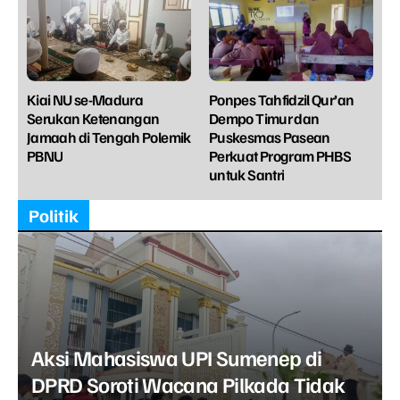
Kiai NU se-Madura
Ponpes Tahfidzil Qur’an
Serukan Ketenangan
Dempo Timur dan
Jamaah di Tengah Polemik
Puskesmas Pasean
PBNU
Perkuat Program PHBS
untuk Santri
Politik
Aksi Mahasiswa UPI Sumenep di
DPRD Soroti Wacana Pilkada Tidak