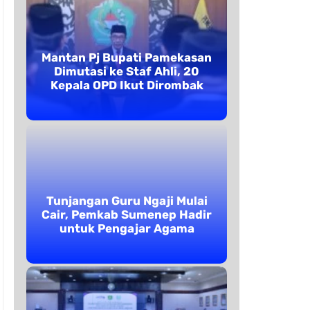
Mantan Pj Bupati Pamekasan
Dimutasi ke Staf Ahli, 20
Kepala OPD Ikut Dirombak
Tunjangan Guru Ngaji Mulai
Cair, Pemkab Sumenep Hadir
untuk Pengajar Agama