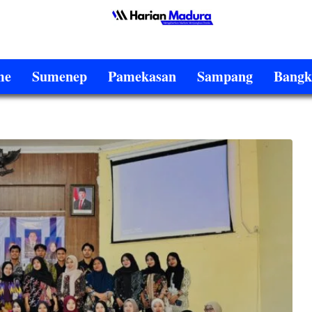
me
Sumenep
Pamekasan
Sampang
Bangk