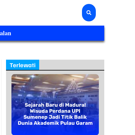
alan
Terlewati
Sejarah Baru di Madura!
Wisuda Perdana UPI
Sumenep Jadi Titik Balik
Dunia Akademik Pulau Garam