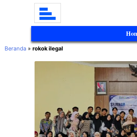
Ho
Beranda
»
rokok ilegal