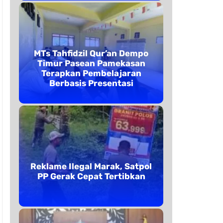
MTs Tahfidzil Qur’an Dempo
Timur Pasean Pamekasan
Terapkan Pembelajaran
Berbasis Presentasi
Reklame Ilegal Marak, Satpol
PP Gerak Cepat Tertibkan