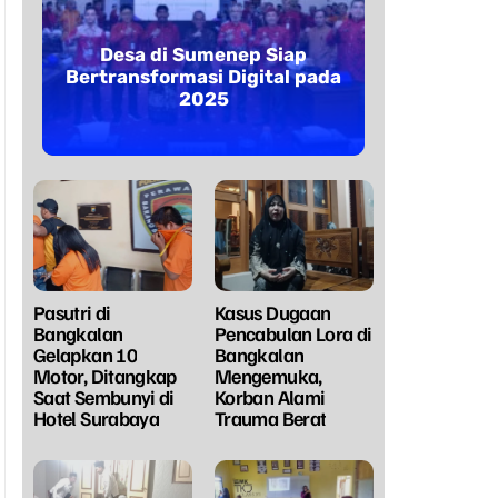
Desa di Sumenep Siap
Bertransformasi Digital pada
2025
Pasutri di
Kasus Dugaan
Bangkalan
Pencabulan Lora di
Gelapkan 10
Bangkalan
Motor, Ditangkap
Mengemuka,
Saat Sembunyi di
Korban Alami
Hotel Surabaya
Trauma Berat