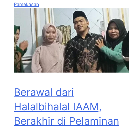
Pamekasan
Berawal dari
Halalbihalal IAAM,
Berakhir di Pelaminan