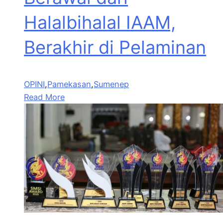
Halalbihalal IAAM,
Berakhir di Pelaminan
OPINI
,
Pamekasan
,
Sumenep
Read More