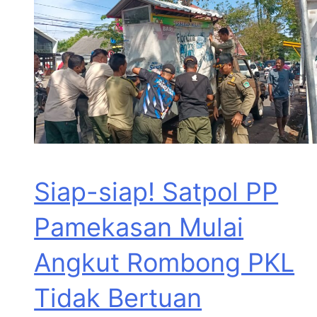
Siap-siap! Satpol PP
Pamekasan Mulai
Angkut Rombong PKL
Tidak Bertuan