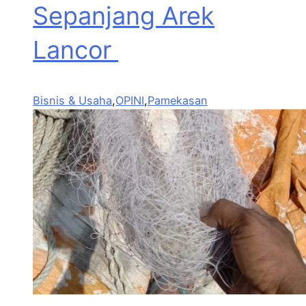
Sepanjang Arek
Lancor
Bisnis & Usaha
,
OPINI
,
Pamekasan