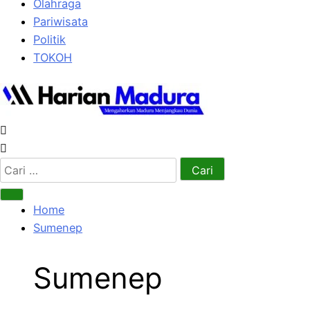
Olahraga
Pariwisata
Politik
TOKOH
Cari
untuk:
Home
Sumenep
Sumenep