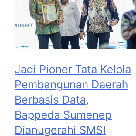
Jadi Pioner Tata Kelola
Pembangunan Daerah
Berbasis Data,
Bappeda Sumenep
Dianugerahi SMSI