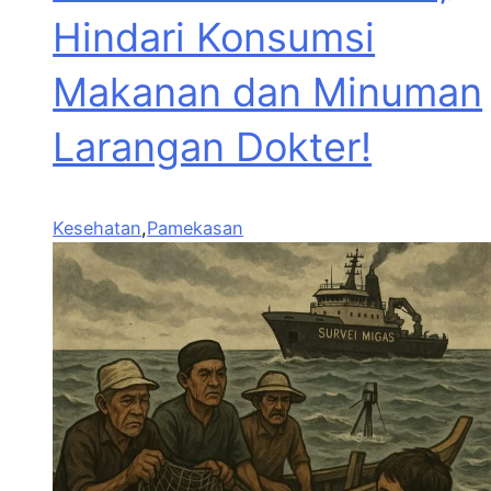
Hindari Konsumsi
Makanan dan Minuman
Larangan Dokter!
Kesehatan
,
Pamekasan