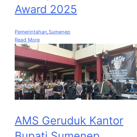
Award 2025
Pemerintahan
,
Sumenep
Read More
AMS Geruduk Kantor
Bupati Sumenep