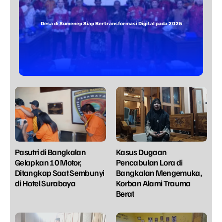
Desa di Sumenep Siap Bertransformasi Digital pada 2025
Pasutri di Bangkalan
Kasus Dugaan
Gelapkan 10 Motor,
Pencabulan Lora di
Ditangkap Saat Sembunyi
Bangkalan Mengemuka,
di Hotel Surabaya
Korban Alami Trauma
Berat