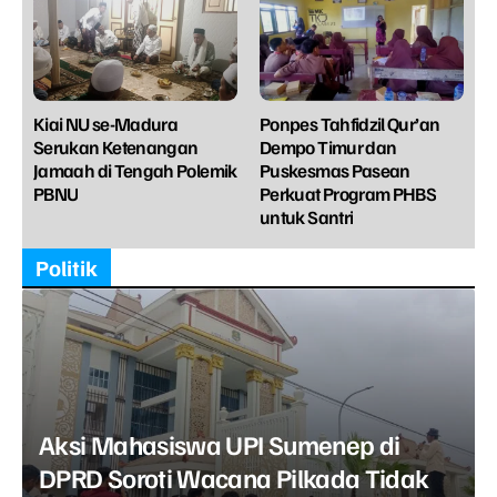
Kiai NU se-Madura
Ponpes Tahfidzil Qur’an
Serukan Ketenangan
Dempo Timur dan
Jamaah di Tengah Polemik
Puskesmas Pasean
PBNU
Perkuat Program PHBS
untuk Santri
Politik
Aksi Mahasiswa UPI Sumenep di
DPRD Soroti Wacana Pilkada Tidak