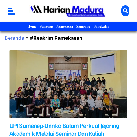
Home
Sumenep
Pamekasan
Sampang
Bangkalan
Beranda
»
#Reakrim Pamekasan
UPI Sumenep-Unrika Batam Perkuat Jejaring
Akademik Melalui Seminar Dan Kuliah