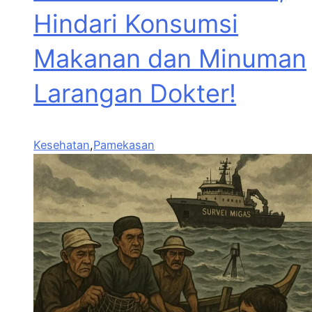
Hindari Konsumsi
Makanan dan Minuman
Larangan Dokter!
Kesehatan
,
Pamekasan