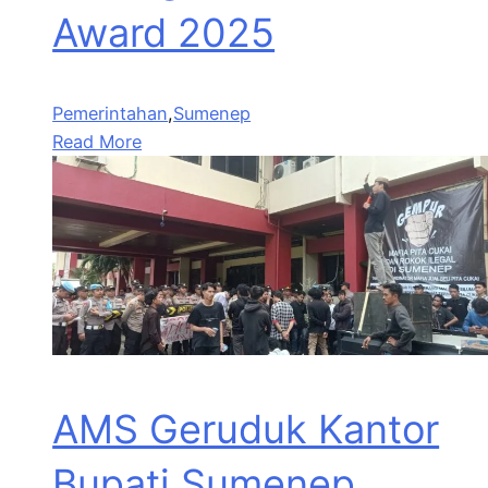
Award 2025
Pemerintahan
,
Sumenep
Read More
AMS Geruduk Kantor
Bupati Sumenep