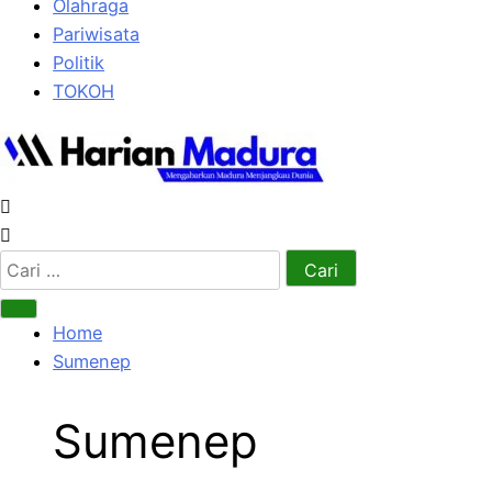
Olahraga
Pariwisata
Politik
TOKOH
Cari
untuk:
Home
Sumenep
Sumenep