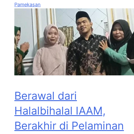
Pamekasan
Berawal dari
Halalbihalal IAAM,
Berakhir di Pelaminan