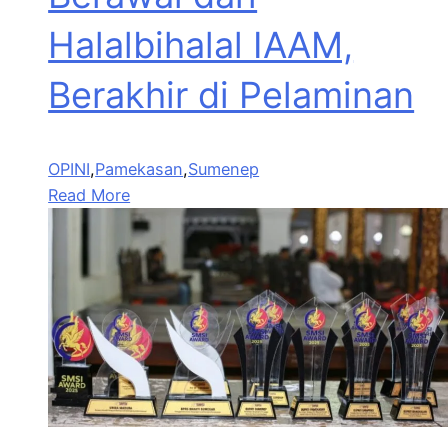
Halalbihalal IAAM,
Berakhir di Pelaminan
OPINI
,
Pamekasan
,
Sumenep
Read More