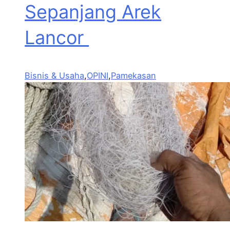
Sepanjang Arek
Lancor
Bisnis & Usaha
,
OPINI
,
Pamekasan