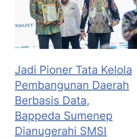
Jadi Pioner Tata Kelola
Pembangunan Daerah
Berbasis Data,
Bappeda Sumenep
Dianugerahi SMSI