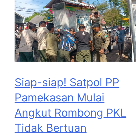
Siap-siap! Satpol PP
Pamekasan Mulai
Angkut Rombong PKL
Tidak Bertuan