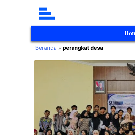
Ho
Beranda
»
perangkat desa