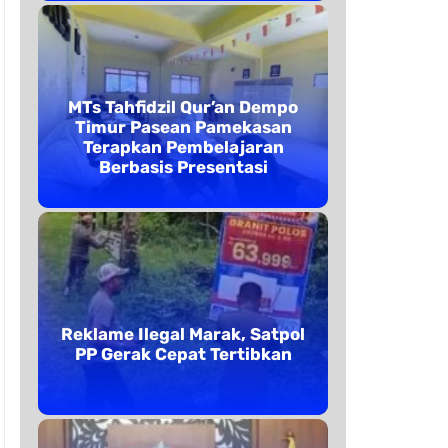
MTs Tahfidzil Qur’an Dempo
Timur Pasean Pamekasan
Terapkan Pembelajaran
Berbasis Presentasi
Reklame Ilegal Marak, Satpol
PP Gerak Cepat Tertibkan