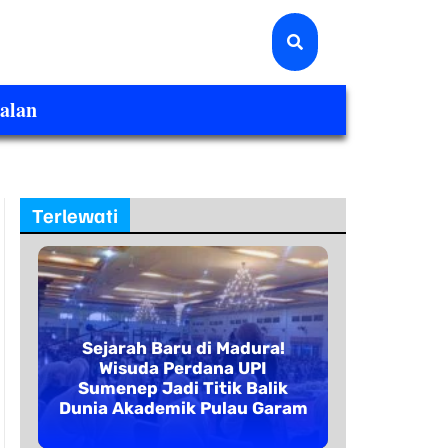
alan
Terlewati
Sejarah Baru di Madura!
Wisuda Perdana UPI
Sumenep Jadi Titik Balik
Dunia Akademik Pulau Garam