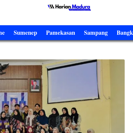
me
Sumenep
Pamekasan
Sampang
Bangk