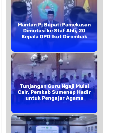
Mantan Pj Bupati Pamekasan
Dimutasi ke Staf Ahli, 20
Kepala OPD Ikut Dirombak
Tunjangan Guru Ngaji Mulai
Cair, Pemkab Sumenep Hadir
untuk Pengajar Agama