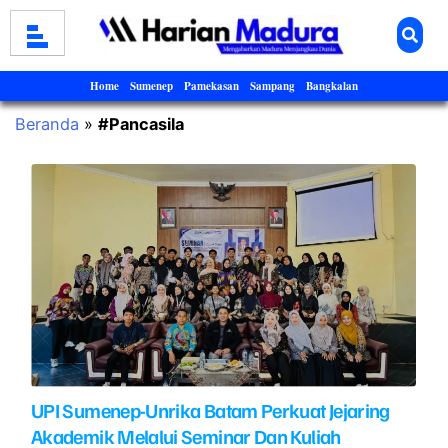
Home
Sumenep
Pamekasan
Sampang
Bangkalan
Beranda
»
#Pancasila
UPI Sumenep-Unrika Batam Perkuat Jejaring
Akademik Melalui Seminar Dan Kuliah