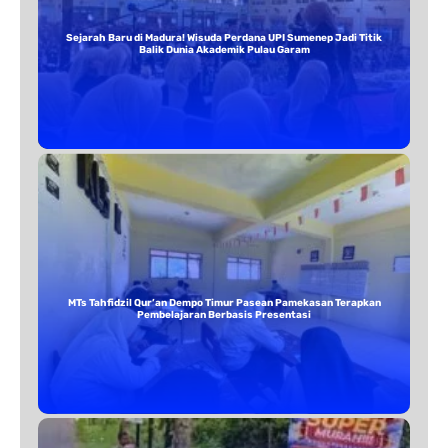
Sejarah Baru di Madura! Wisuda Perdana UPI Sumenep Jadi Titik
Balik Dunia Akademik Pulau Garam
MTs Tahfidzil Qur’an Dempo Timur Pasean Pamekasan Terapkan
Pembelajaran Berbasis Presentasi