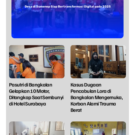
Desa di Sumenep Siap Bertransformasi Digital pada 2025
Pasutri di Bangkalan
Kasus Dugaan
Gelapkan 10 Motor,
Pencabulan Lora di
Ditangkap Saat Sembunyi
Bangkalan Mengemuka,
di Hotel Surabaya
Korban Alami Trauma
Berat