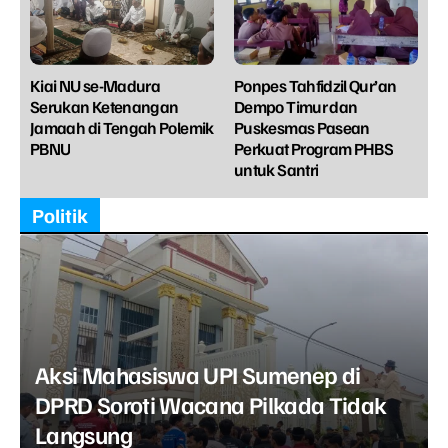
Kiai NU se-Madura
Ponpes Tahfidzil Qur’an
Serukan Ketenangan
Dempo Timur dan
Jamaah di Tengah Polemik
Puskesmas Pasean
PBNU
Perkuat Program PHBS
untuk Santri
Politik
Aksi Mahasiswa UPI Sumenep di
DPRD Soroti Wacana Pilkada Tidak
Langsung