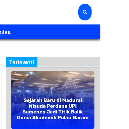
alan
Terlewati
Sejarah Baru di Madura!
Wisuda Perdana UPI
Sumenep Jadi Titik Balik
Dunia Akademik Pulau Garam