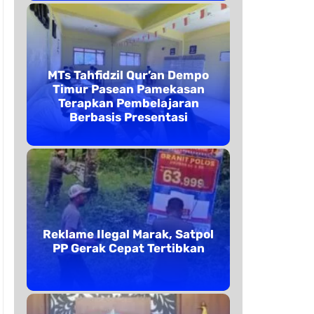
MTs Tahfidzil Qur’an Dempo
Timur Pasean Pamekasan
Terapkan Pembelajaran
Berbasis Presentasi
Reklame Ilegal Marak, Satpol
PP Gerak Cepat Tertibkan