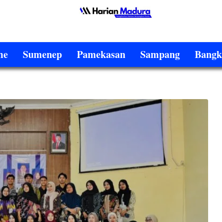
me
Sumenep
Pamekasan
Sampang
Bangk