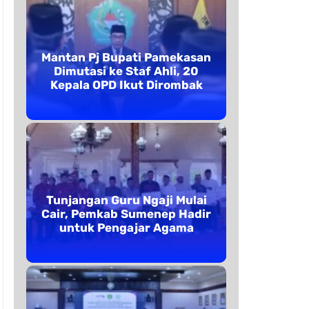
Mantan Pj Bupati Pamekasan
Dimutasi ke Staf Ahli, 20
Kepala OPD Ikut Dirombak
Tunjangan Guru Ngaji Mulai
Cair, Pemkab Sumenep Hadir
untuk Pengajar Agama