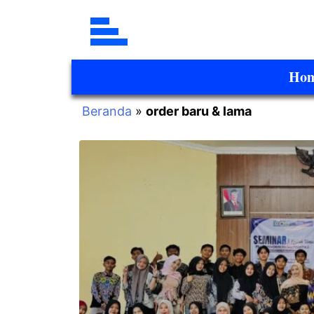
Ho
Beranda
»
order baru & lama