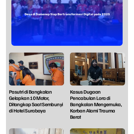
Desa di Sumenep Siap Bertransformasi Digital pada 2025
Pasutri di Bangkalan
Kasus Dugaan
Gelapkan 10 Motor,
Pencabulan Lora di
Ditangkap Saat Sembunyi
Bangkalan Mengemuka,
di Hotel Surabaya
Korban Alami Trauma
Berat