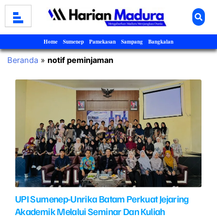
Home
Sumenep
Pamekasan
Sampang
Bangkalan
Beranda
»
notif peminjaman
UPI Sumenep-Unrika Batam Perkuat Jejaring
Akademik Melalui Seminar Dan Kuliah