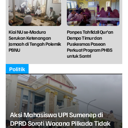
Kiai NU se-Madura
Ponpes Tahfidzil Qur’an
Serukan Ketenangan
Dempo Timur dan
Jamaah di Tengah Polemik
Puskesmas Pasean
PBNU
Perkuat Program PHBS
untuk Santri
Politik
Aksi Mahasiswa UPI Sumenep di
DPRD Soroti Wacana Pilkada Tidak