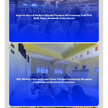
Sejarah Baru di Madura! Wisuda Perdana UPI Sumenep Jadi Titik
Balik Dunia Akademik Pulau Garam
MTs Tahfidzil Qur’an Dempo Timur Pasean Pamekasan Terapkan
Pembelajaran Berbasis Presentasi