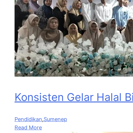
Konsisten Gelar Halal 
Pendidikan
,
Sumenep
Read More