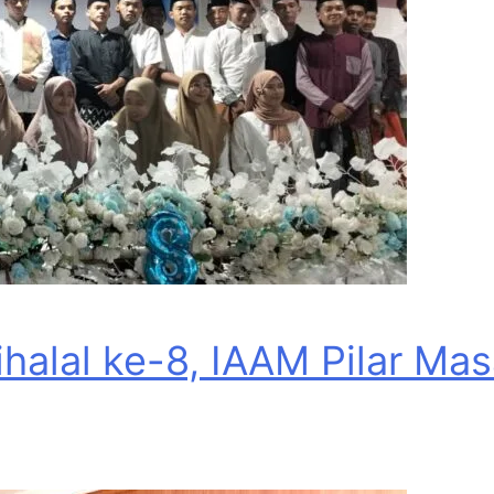
Bihalal ke-8, IAAM Pilar M