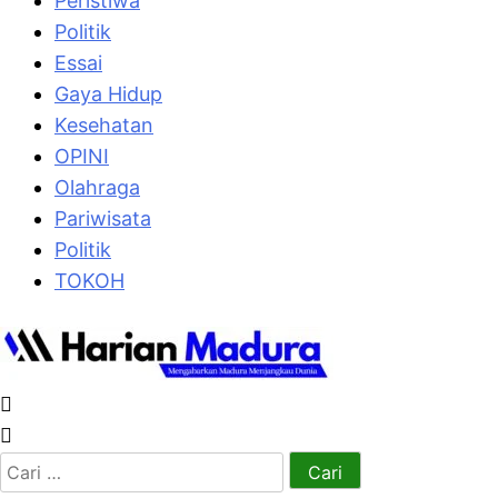
Peristiwa
Politik
Essai
Gaya Hidup
Kesehatan
OPINI
Olahraga
Pariwisata
Politik
TOKOH
Cari
untuk: