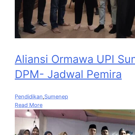
Aliansi Ormawa UPI Su
DPM- Jadwal Pemira
Pendidikan
,
Sumenep
Read More