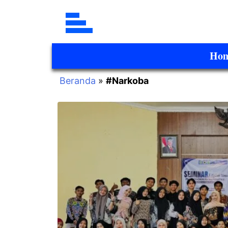
Ho
Beranda
»
#Narkoba