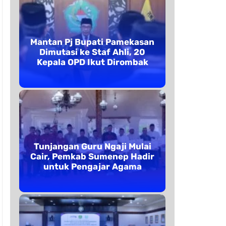
Mantan Pj Bupati Pamekasan
Dimutasi ke Staf Ahli, 20
Kepala OPD Ikut Dirombak
Tunjangan Guru Ngaji Mulai
Cair, Pemkab Sumenep Hadir
untuk Pengajar Agama