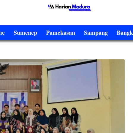
me
Sumenep
Pamekasan
Sampang
Bangk