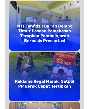
MTs Tahfidzil Qur’an Dempo
Timur Pasean Pamekasan
Terapkan Pembelajaran
Berbasis Presentasi
Reklame Ilegal Marak, Satpol
PP Gerak Cepat Tertibkan