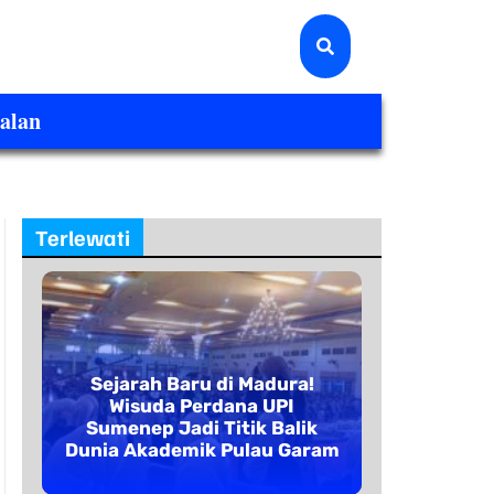
alan
Terlewati
Sejarah Baru di Madura!
Wisuda Perdana UPI
Sumenep Jadi Titik Balik
Dunia Akademik Pulau Garam