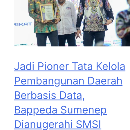
Jadi Pioner Tata Kelola
Pembangunan Daerah
Berbasis Data,
Bappeda Sumenep
Dianugerahi SMSI