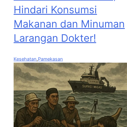
Hindari Konsumsi
Makanan dan Minuman
Larangan Dokter!
Kesehatan
,
Pamekasan