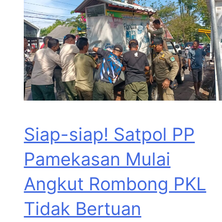
Siap-siap! Satpol PP
Pamekasan Mulai
Angkut Rombong PKL
Tidak Bertuan