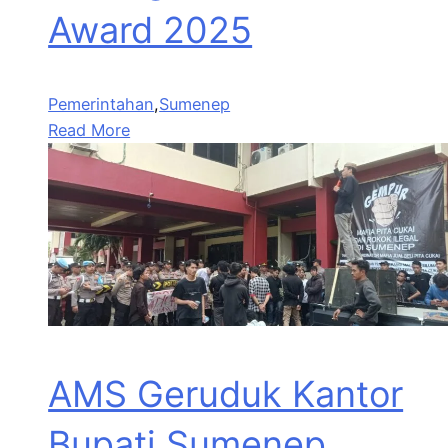
Award 2025
Pemerintahan
,
Sumenep
Read More
AMS Geruduk Kantor
Bupati Sumenep