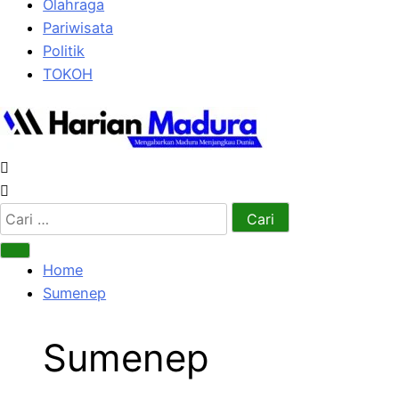
Olahraga
Pariwisata
Politik
TOKOH
Cari
untuk:
Home
Sumenep
Sumenep