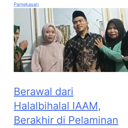
Pamekasan
Berawal dari
Halalbihalal IAAM,
Berakhir di Pelaminan