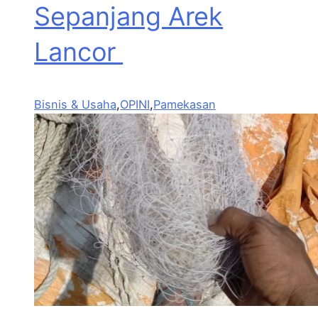
Sepanjang Arek
Lancor
Bisnis & Usaha
,
OPINI
,
Pamekasan