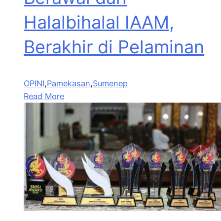
Halalbihalal IAAM,
Berakhir di Pelaminan
OPINI
,
Pamekasan
,
Sumenep
Read More