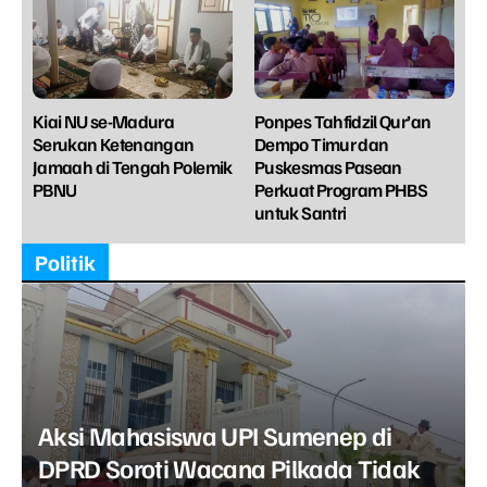
Kiai NU se-Madura
Ponpes Tahfidzil Qur’an
Serukan Ketenangan
Dempo Timur dan
Jamaah di Tengah Polemik
Puskesmas Pasean
PBNU
Perkuat Program PHBS
untuk Santri
Politik
Aksi Mahasiswa UPI Sumenep di
DPRD Soroti Wacana Pilkada Tidak