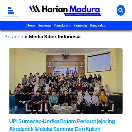
Home
Sumenep
Pamekasan
Sampang
Bangkalan
Beranda
»
Media Siber Indonesia
UPI Sumenep-Unrika Batam Perkuat Jejaring
Akademik Melalui Seminar Dan Kuliah