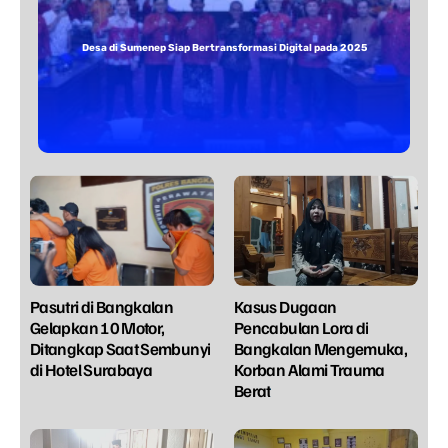
Desa di Sumenep Siap Bertransformasi Digital pada 2025
Pasutri di Bangkalan
Kasus Dugaan
Gelapkan 10 Motor,
Pencabulan Lora di
Ditangkap Saat Sembunyi
Bangkalan Mengemuka,
di Hotel Surabaya
Korban Alami Trauma
Berat