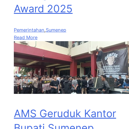
Award 2025
Pemerintahan
,
Sumenep
Read More
AMS Geruduk Kantor
Bupati Sumenep