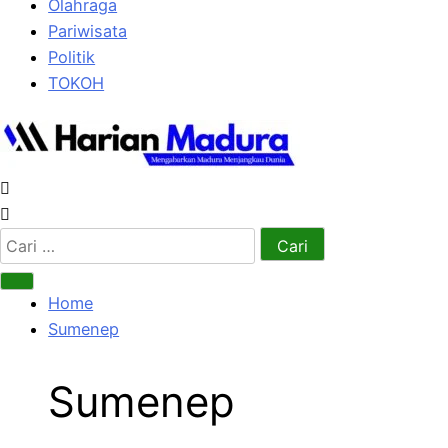
Olahraga
Pariwisata
Politik
TOKOH
Cari
untuk:
Home
Sumenep
Sumenep