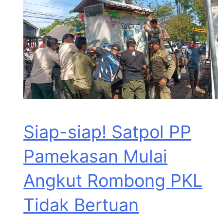
Siap-siap! Satpol PP
Pamekasan Mulai
Angkut Rombong PKL
Tidak Bertuan