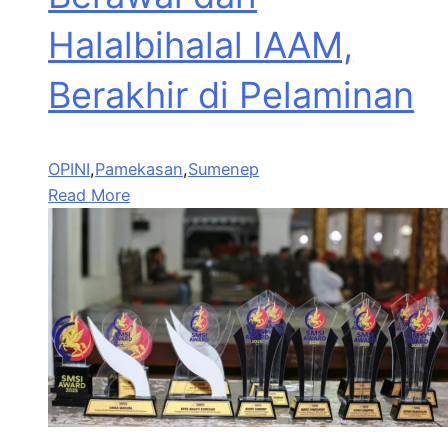
Halalbihalal IAAM,
Berakhir di Pelaminan
OPINI
,
Pamekasan
,
Sumenep
Read More