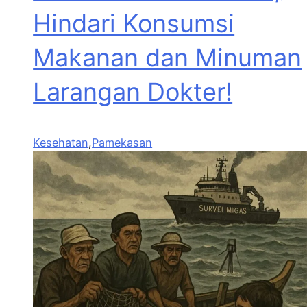
Hindari Konsumsi
Makanan dan Minuman
Larangan Dokter!
Kesehatan
,
Pamekasan