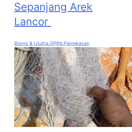
Sepanjang Arek
Lancor
Bisnis & Usaha
,
OPINI
,
Pamekasan