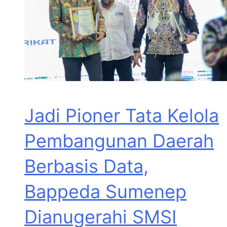
Jadi Pioner Tata Kelola
Pembangunan Daerah
Berbasis Data,
Bappeda Sumenep
Dianugerahi SMSI