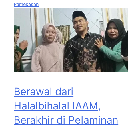
Pamekasan
Berawal dari
Halalbihalal IAAM,
Berakhir di Pelaminan