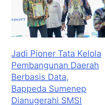
Jadi Pioner Tata Kelola
Pembangunan Daerah
Berbasis Data,
Bappeda Sumenep
Dianugerahi SMSI