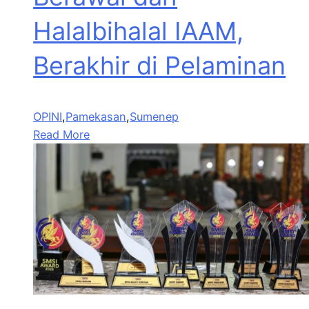
Halalbihalal IAAM,
Berakhir di Pelaminan
OPINI
,
Pamekasan
,
Sumenep
Read More