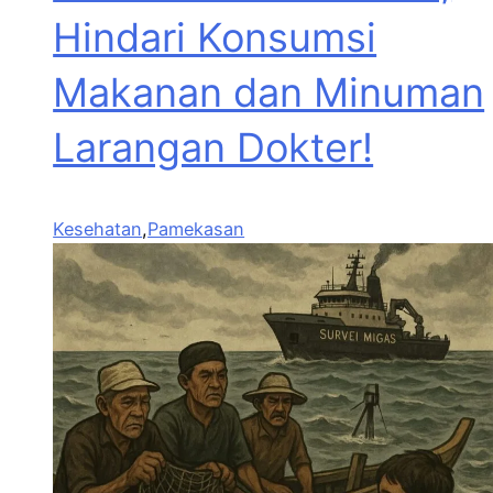
Hindari Konsumsi
Makanan dan Minuman
Larangan Dokter!
Kesehatan
,
Pamekasan