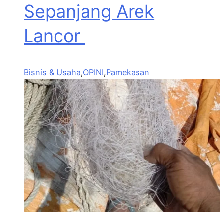
Sepanjang Arek
Lancor
Bisnis & Usaha
,
OPINI
,
Pamekasan