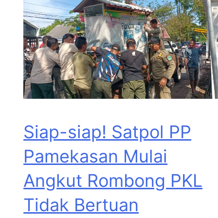
Siap-siap! Satpol PP
Pamekasan Mulai
Angkut Rombong PKL
Tidak Bertuan