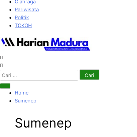
Olahraga
Pariwisata
Politik
TOKOH
Cari
untuk:
Home
Sumenep
Sumenep