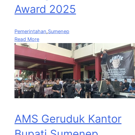
Award 2025
Pemerintahan
,
Sumenep
Read More
AMS Geruduk Kantor
Bupati Sumenep