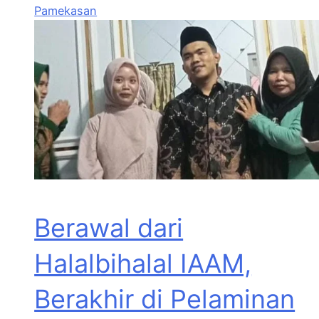
Pamekasan
Berawal dari
Halalbihalal IAAM,
Berakhir di Pelaminan