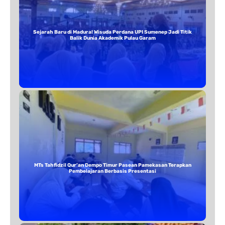
Sejarah Baru di Madura! Wisuda Perdana UPI Sumenep Jadi Titik
Balik Dunia Akademik Pulau Garam
MTs Tahfidzil Qur’an Dempo Timur Pasean Pamekasan Terapkan
Pembelajaran Berbasis Presentasi