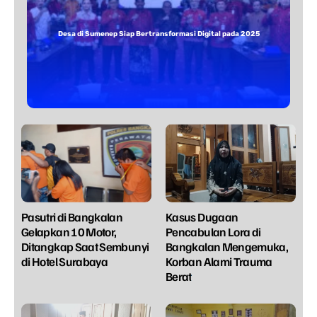
Desa di Sumenep Siap Bertransformasi Digital pada 2025
Pasutri di Bangkalan
Kasus Dugaan
Gelapkan 10 Motor,
Pencabulan Lora di
Ditangkap Saat Sembunyi
Bangkalan Mengemuka,
di Hotel Surabaya
Korban Alami Trauma
Berat