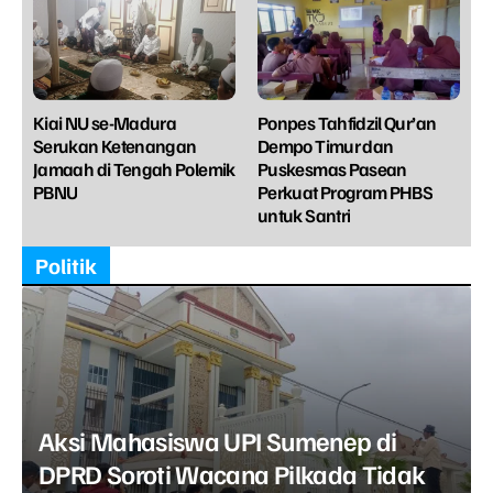
Kiai NU se-Madura
Ponpes Tahfidzil Qur’an
Serukan Ketenangan
Dempo Timur dan
Jamaah di Tengah Polemik
Puskesmas Pasean
PBNU
Perkuat Program PHBS
untuk Santri
Politik
Aksi Mahasiswa UPI Sumenep di
DPRD Soroti Wacana Pilkada Tidak