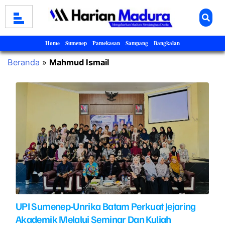
Home
Sumenep
Pamekasan
Sampang
Bangkalan
Beranda
»
Mahmud Ismail
UPI Sumenep-Unrika Batam Perkuat Jejaring
Akademik Melalui Seminar Dan Kuliah