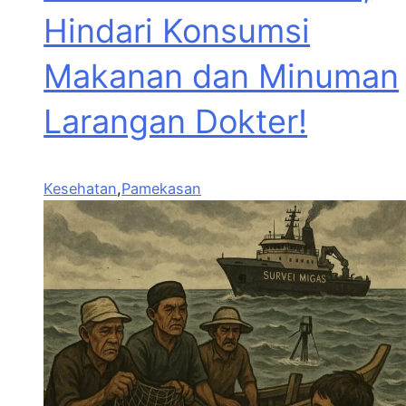
Hindari Konsumsi
Makanan dan Minuman
Larangan Dokter!
Kesehatan
,
Pamekasan