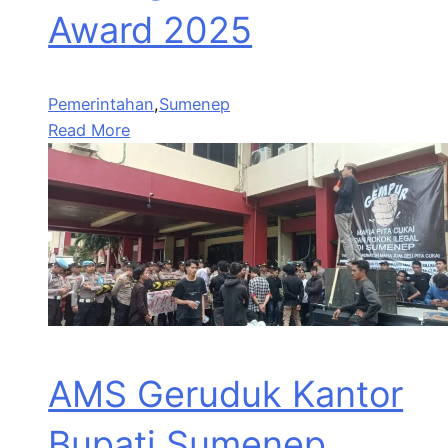
Award 2025
Pemerintahan
,
Sumenep
Read More
AMS Geruduk Kantor
Bupati Sumenep