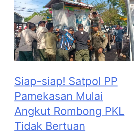
Siap-siap! Satpol PP
Pamekasan Mulai
Angkut Rombong PKL
Tidak Bertuan