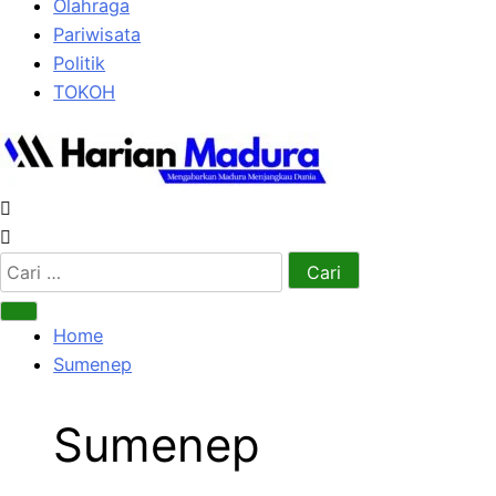
Olahraga
Pariwisata
Politik
TOKOH
Cari
untuk:
Home
Sumenep
Sumenep