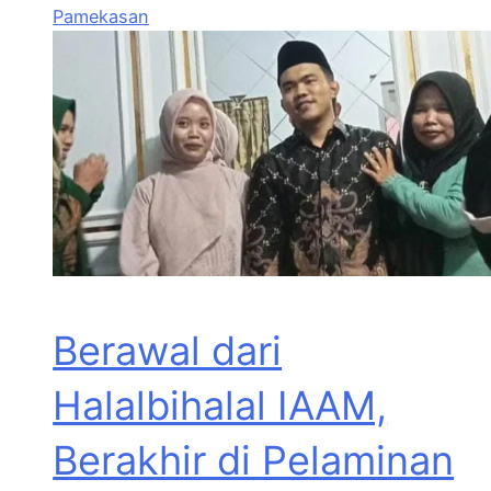
Pamekasan
Berawal dari
Halalbihalal IAAM,
Berakhir di Pelaminan