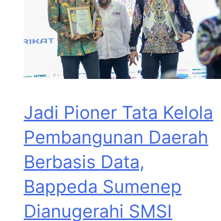
Jadi Pioner Tata Kelola
Pembangunan Daerah
Berbasis Data,
Bappeda Sumenep
Dianugerahi SMSI