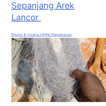
Sepanjang Arek
Lancor
Bisnis & Usaha
,
OPINI
,
Pamekasan