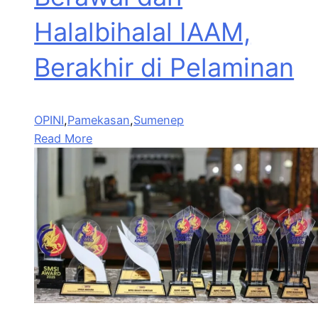
Halalbihalal IAAM,
Berakhir di Pelaminan
OPINI
,
Pamekasan
,
Sumenep
Read More