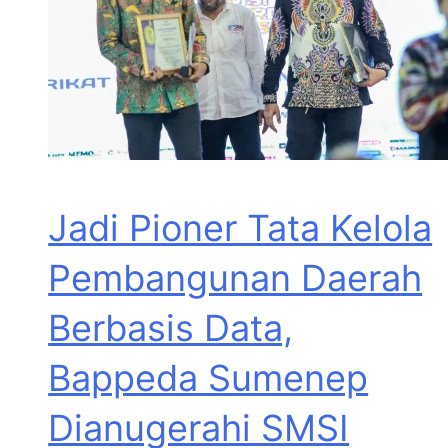
Jadi Pioner Tata Kelola
Pembangunan Daerah
Berbasis Data,
Bappeda Sumenep
Dianugerahi SMSI