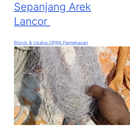
Sepanjang Arek
Lancor
Bisnis & Usaha
,
OPINI
,
Pamekasan