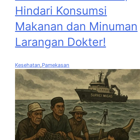
Hindari Konsumsi
Makanan dan Minuman
Larangan Dokter!
Kesehatan
,
Pamekasan