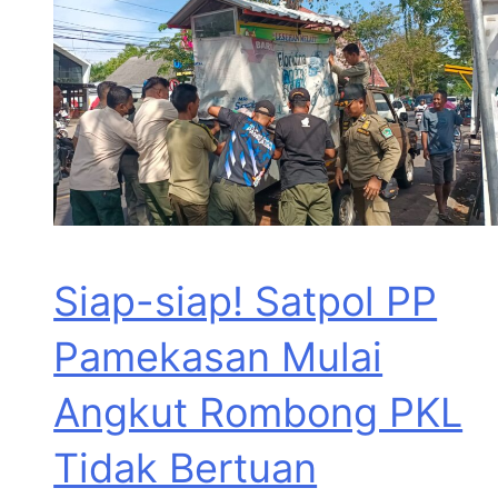
Siap-siap! Satpol PP
Pamekasan Mulai
Angkut Rombong PKL
Tidak Bertuan