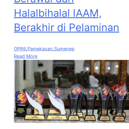
Halalbihalal IAAM,
Berakhir di Pelaminan
OPINI
,
Pamekasan
,
Sumenep
Read More