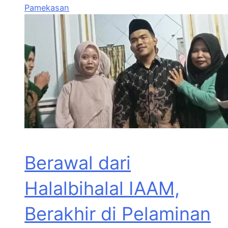
Pamekasan
Berawal dari
Halalbihalal IAAM,
Berakhir di Pelaminan