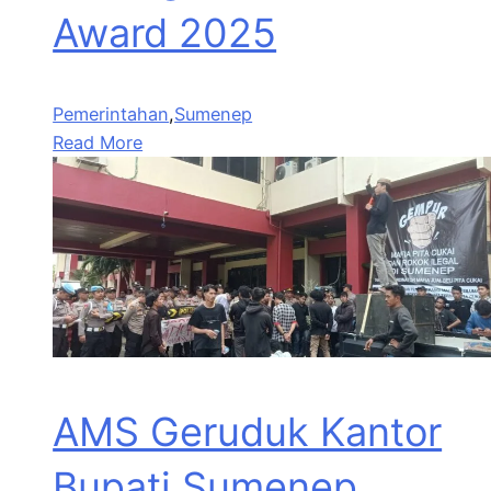
Award 2025
Pemerintahan
,
Sumenep
Read More
AMS Geruduk Kantor
Bupati Sumenep