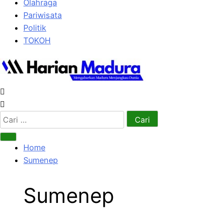
Olahraga
Pariwisata
Politik
TOKOH
Cari
untuk:
Home
Sumenep
Sumenep