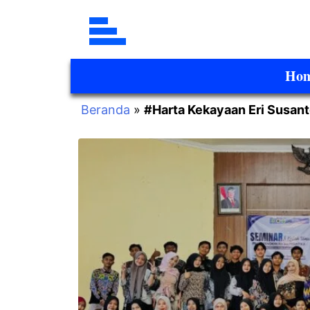
Ho
Beranda
»
#Harta Kekayaan Eri Susan