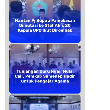
Mantan Pj Bupati Pamekasan
Dimutasi ke Staf Ahli, 20
Kepala OPD Ikut Dirombak
Tunjangan Guru Ngaji Mulai
Cair, Pemkab Sumenep Hadir
untuk Pengajar Agama