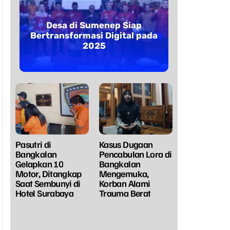
Desa di Sumenep Siap
Bertransformasi Digital pada
2025
Pasutri di
Kasus Dugaan
Bangkalan
Pencabulan Lora di
Gelapkan 10
Bangkalan
Motor, Ditangkap
Mengemuka,
Saat Sembunyi di
Korban Alami
Hotel Surabaya
Trauma Berat