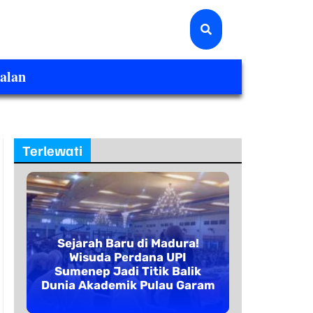
alan
Terlewati
Sejarah Baru di Madura!
Wisuda Perdana UPI
Sumenep Jadi Titik Balik
Dunia Akademik Pulau Garam