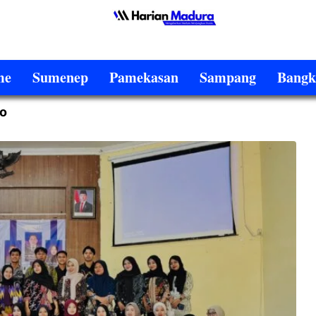
me
Sumenep
Pamekasan
Sampang
Bangk
to