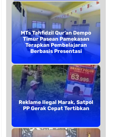
MTs Tahfidzil Qur’an Dempo
Timur Pasean Pamekasan
Terapkan Pembelajaran
Berbasis Presentasi
Reklame Ilegal Marak, Satpol
PP Gerak Cepat Tertibkan