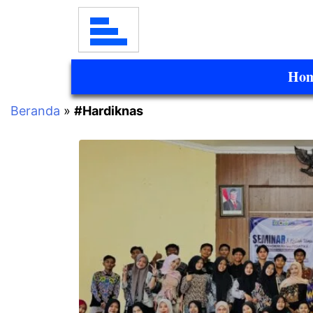
Ho
Beranda
»
#Hardiknas