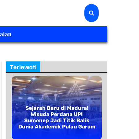
alan
Terlewati
Sejarah Baru di Madura!
Wisuda Perdana UPI
Sumenep Jadi Titik Balik
Dunia Akademik Pulau Garam