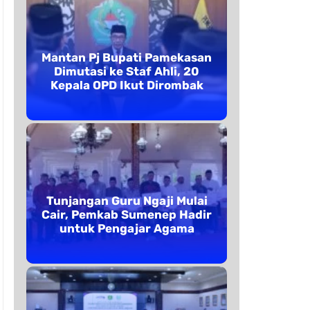
Mantan Pj Bupati Pamekasan
Dimutasi ke Staf Ahli, 20
Kepala OPD Ikut Dirombak
Tunjangan Guru Ngaji Mulai
Cair, Pemkab Sumenep Hadir
untuk Pengajar Agama