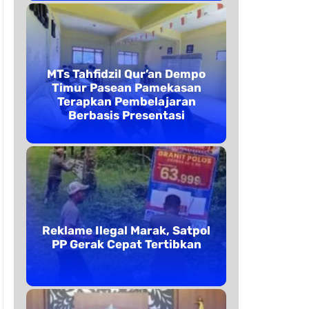
MTs Tahfidzil Qur’an Dempo
Timur Pasean Pamekasan
Terapkan Pembelajaran
Berbasis Presentasi
Reklame Ilegal Marak, Satpol
PP Gerak Cepat Tertibkan