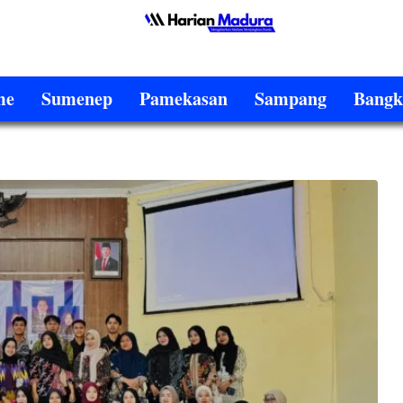
me
Sumenep
Pamekasan
Sampang
Bangk