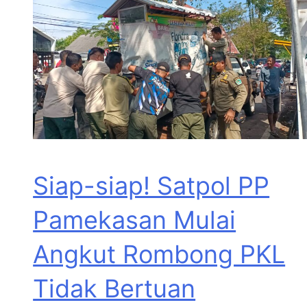
Siap-siap! Satpol PP
Pamekasan Mulai
Angkut Rombong PKL
Tidak Bertuan