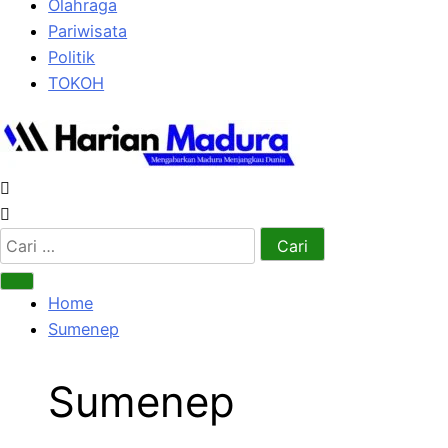
Olahraga
Pariwisata
Politik
TOKOH
Cari
untuk:
Home
Sumenep
Sumenep