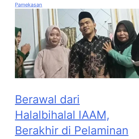
Pamekasan
Berawal dari
Halalbihalal IAAM,
Berakhir di Pelaminan