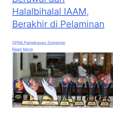
Halalbihalal IAAM,
Berakhir di Pelaminan
OPINI
,
Pamekasan
,
Sumenep
Read More