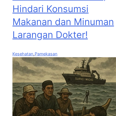
Hindari Konsumsi
Makanan dan Minuman
Larangan Dokter!
Kesehatan
,
Pamekasan