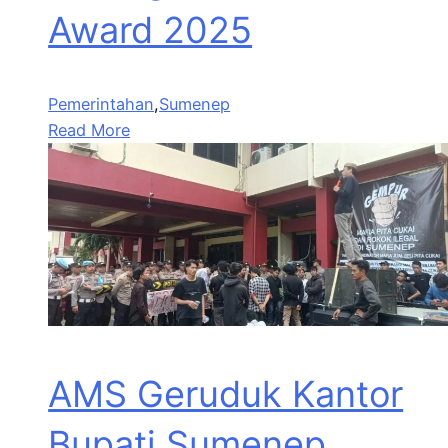
Award 2025
Pemerintahan
,
Sumenep
Read More
AMS Geruduk Kantor
Bupati Sumenep