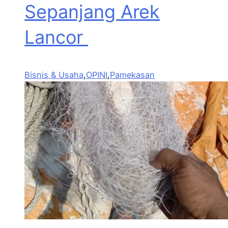
Sepanjang Arek
Lancor
Bisnis & Usaha
,
OPINI
,
Pamekasan