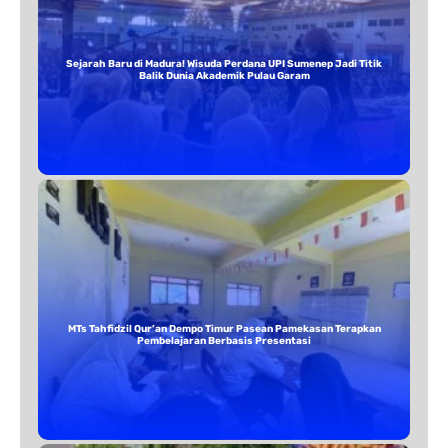
Sejarah Baru di Madura! Wisuda Perdana UPI Sumenep Jadi Titik
Balik Dunia Akademik Pulau Garam
MTs Tahfidzil Qur’an Dempo Timur Pasean Pamekasan Terapkan
Pembelajaran Berbasis Presentasi