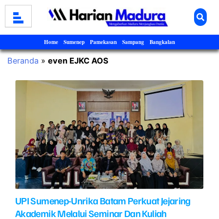
Home
Sumenep
Pamekasan
Sampang
Bangkalan
Beranda
»
even EJKC AOS
UPI Sumenep-Unrika Batam Perkuat Jejaring
Akademik Melalui Seminar Dan Kuliah