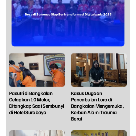
Desa di Sumenep Siap Bertransformasi Digital pada 2025
Pasutri di Bangkalan
Kasus Dugaan
Gelapkan 10 Motor,
Pencabulan Lora di
Ditangkap Saat Sembunyi
Bangkalan Mengemuka,
di Hotel Surabaya
Korban Alami Trauma
Berat