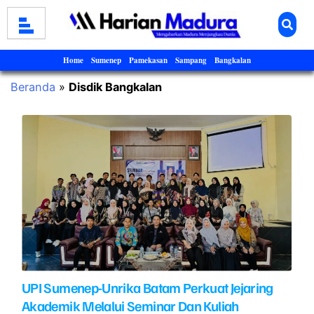
Home
Sumenep
Pamekasan
Sampang
Bangkalan
Beranda
»
Disdik Bangkalan
UPI Sumenep-Unrika Batam Perkuat Jejaring
Akademik Melalui Seminar Dan Kuliah