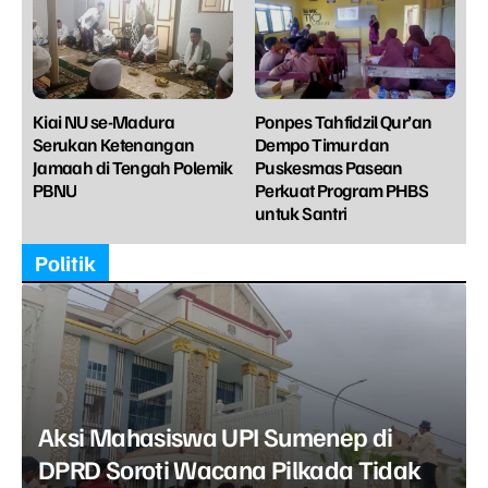
Kiai NU se-Madura
Ponpes Tahfidzil Qur’an
Serukan Ketenangan
Dempo Timur dan
Jamaah di Tengah Polemik
Puskesmas Pasean
PBNU
Perkuat Program PHBS
untuk Santri
Politik
Aksi Mahasiswa UPI Sumenep di
DPRD Soroti Wacana Pilkada Tidak