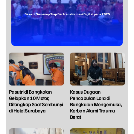
Desa di Sumenep Siap Bertransformasi Digital pada 2025
Pasutri di Bangkalan
Kasus Dugaan
Gelapkan 10 Motor,
Pencabulan Lora di
Ditangkap Saat Sembunyi
Bangkalan Mengemuka,
di Hotel Surabaya
Korban Alami Trauma
Berat