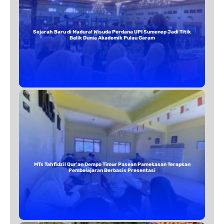
Sejarah Baru di Madura! Wisuda Perdana UPI Sumenep Jadi Titik
Balik Dunia Akademik Pulau Garam
MTs Tahfidzil Qur’an Dempo Timur Pasean Pamekasan Terapkan
Pembelajaran Berbasis Presentasi