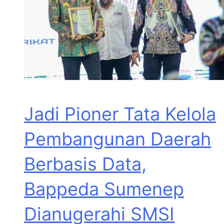
Jadi Pioner Tata Kelola
Pembangunan Daerah
Berbasis Data,
Bappeda Sumenep
Dianugerahi SMSI