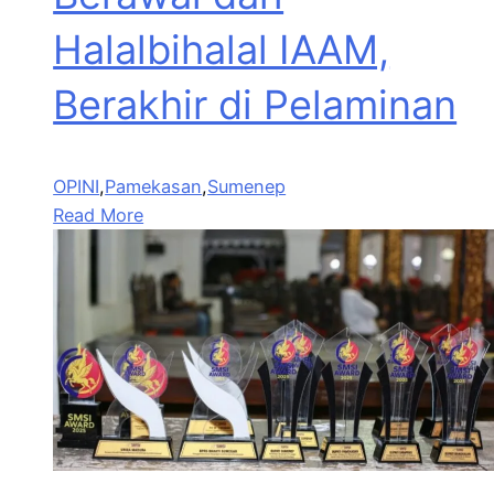
Halalbihalal IAAM,
Berakhir di Pelaminan
OPINI
,
Pamekasan
,
Sumenep
Read More