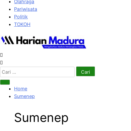
Olahraga
Pariwisata
Politik
TOKOH
Cari
untuk:
Home
Sumenep
Sumenep