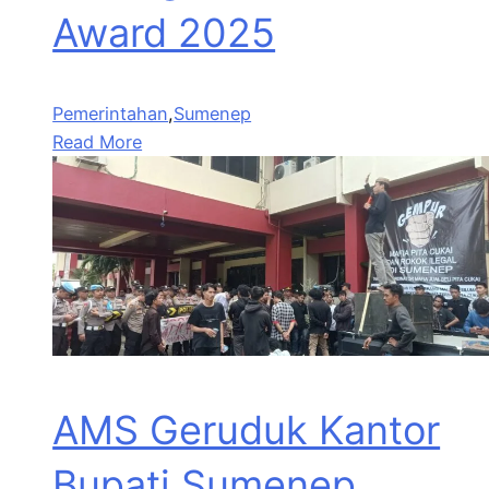
Award 2025
Pemerintahan
,
Sumenep
Read More
AMS Geruduk Kantor
Bupati Sumenep