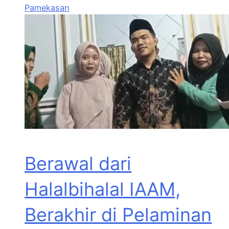
Pamekasan
Berawal dari
Halalbihalal IAAM,
Berakhir di Pelaminan