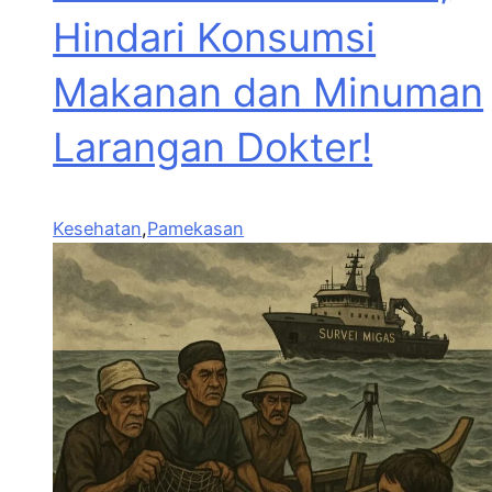
Hindari Konsumsi
Makanan dan Minuman
Larangan Dokter!
Kesehatan
,
Pamekasan