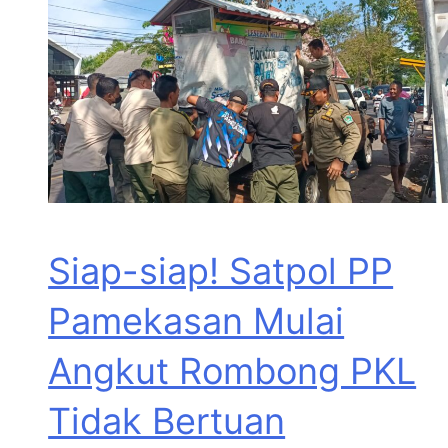
Siap-siap! Satpol PP
Pamekasan Mulai
Angkut Rombong PKL
Tidak Bertuan