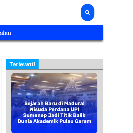
alan
Terlewati
Sejarah Baru di Madura!
Wisuda Perdana UPI
Sumenep Jadi Titik Balik
Dunia Akademik Pulau Garam