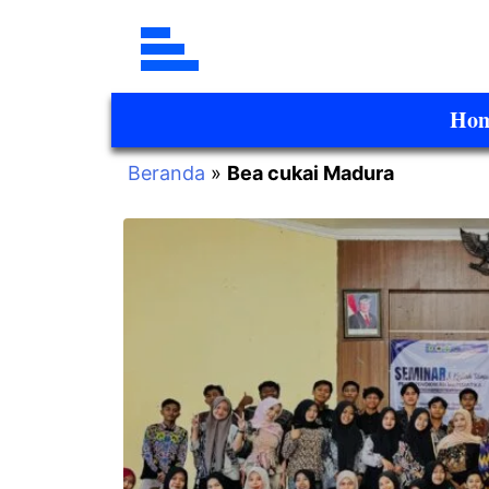
Ho
Beranda
»
Bea cukai Madura