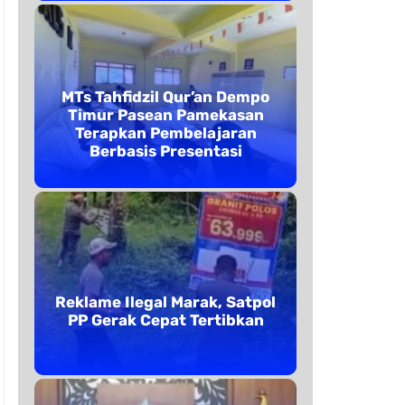
MTs Tahfidzil Qur’an Dempo
Timur Pasean Pamekasan
Terapkan Pembelajaran
Berbasis Presentasi
Reklame Ilegal Marak, Satpol
PP Gerak Cepat Tertibkan