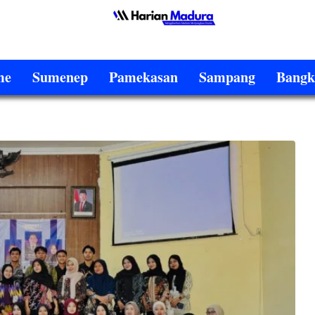
me
Sumenep
Pamekasan
Sampang
Bangk