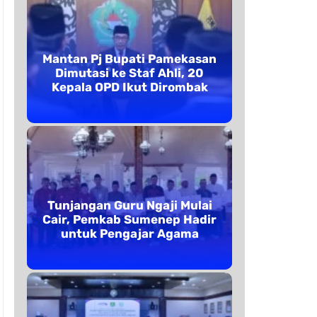
Mantan Pj Bupati Pamekasan
Dimutasi ke Staf Ahli, 20
Kepala OPD Ikut Dirombak
Tunjangan Guru Ngaji Mulai
Cair, Pemkab Sumenep Hadir
untuk Pengajar Agama