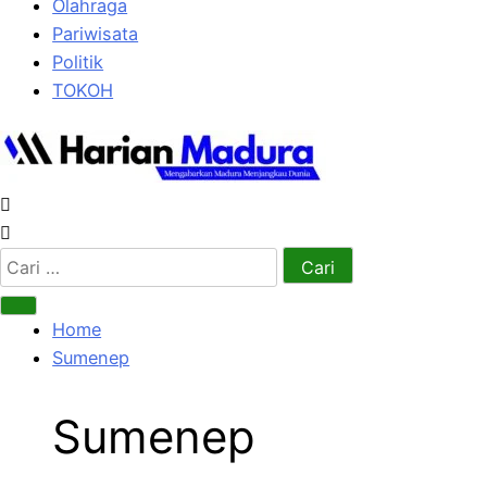
Olahraga
Pariwisata
Politik
TOKOH
Cari
untuk:
Home
Sumenep
Sumenep