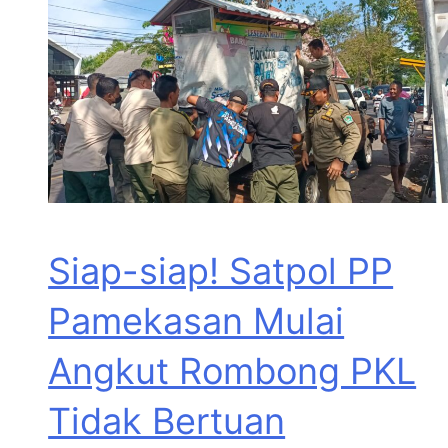
Siap-siap! Satpol PP
Pamekasan Mulai
Angkut Rombong PKL
Tidak Bertuan