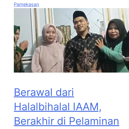
Pamekasan
Berawal dari
Halalbihalal IAAM,
Berakhir di Pelaminan