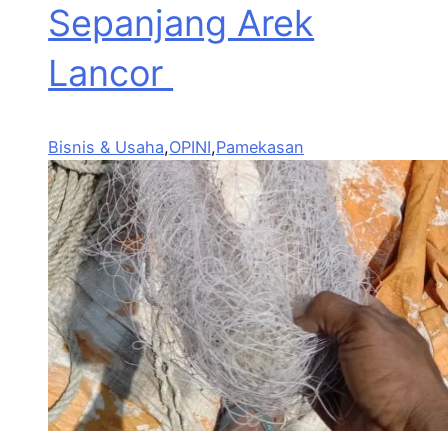
Sepanjang Arek
Lancor
Bisnis & Usaha
,
OPINI
,
Pamekasan