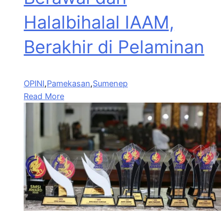
Halalbihalal IAAM,
Berakhir di Pelaminan
OPINI
,
Pamekasan
,
Sumenep
Read More