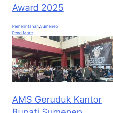
Award 2025
Pemerintahan
,
Sumenep
Read More
AMS Geruduk Kantor
Bupati Sumenep