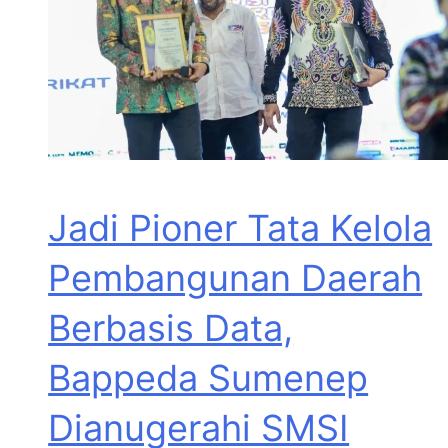
Jadi Pioner Tata Kelola
Pembangunan Daerah
Berbasis Data,
Bappeda Sumenep
Dianugerahi SMSI