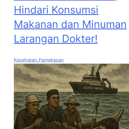
Hindari Konsumsi
Makanan dan Minuman
Larangan Dokter!
Kesehatan
,
Pamekasan