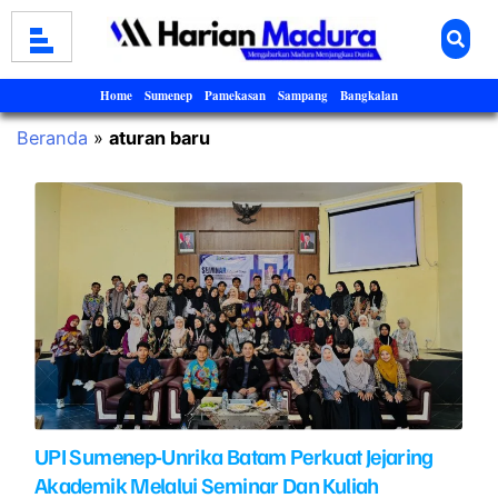
Home
Sumenep
Pamekasan
Sampang
Bangkalan
Beranda
»
aturan baru
UPI Sumenep-Unrika Batam Perkuat Jejaring
Akademik Melalui Seminar Dan Kuliah