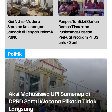
Kiai NU se-Madura
Ponpes Tahfidzil Qur’an
Serukan Ketenangan
Dempo Timur dan
Jamaah di Tengah Polemik
Puskesmas Pasean
PBNU
Perkuat Program PHBS
untuk Santri
Politik
Aksi Mahasiswa UPI Sumenep di
DPRD Soroti Wacana Pilkada Tidak
Langsung