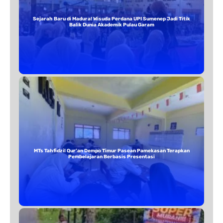
Sejarah Baru di Madura! Wisuda Perdana UPI Sumenep Jadi Titik
Balik Dunia Akademik Pulau Garam
MTs Tahfidzil Qur’an Dempo Timur Pasean Pamekasan Terapkan
Pembelajaran Berbasis Presentasi