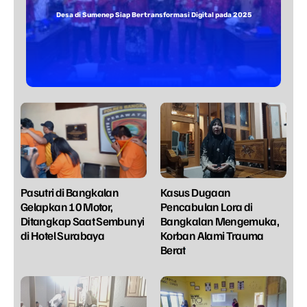
Desa di Sumenep Siap Bertransformasi Digital pada 2025
Pasutri di Bangkalan
Kasus Dugaan
Gelapkan 10 Motor,
Pencabulan Lora di
Ditangkap Saat Sembunyi
Bangkalan Mengemuka,
di Hotel Surabaya
Korban Alami Trauma
Berat