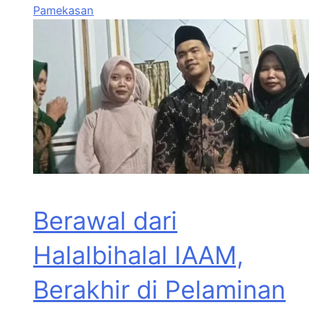
Pamekasan
Berawal dari
Halalbihalal IAAM,
Berakhir di Pelaminan