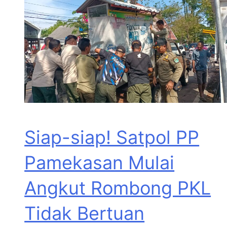
Siap-siap! Satpol PP
Pamekasan Mulai
Angkut Rombong PKL
Tidak Bertuan