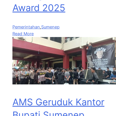
Award 2025
Pemerintahan
,
Sumenep
Read More
AMS Geruduk Kantor
Bupati Sumenep