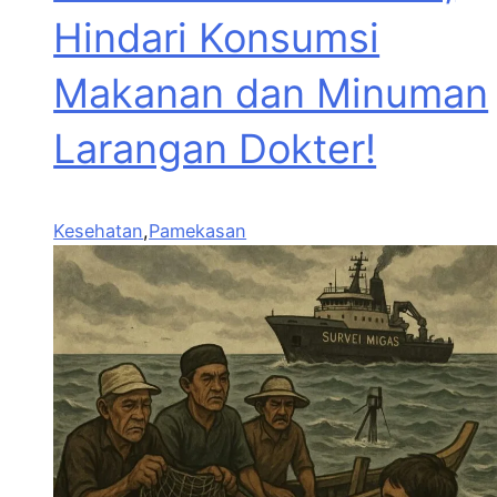
Hindari Konsumsi
Makanan dan Minuman
Larangan Dokter!
Kesehatan
,
Pamekasan