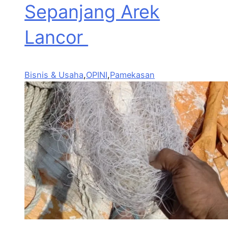
Sepanjang Arek
Lancor
Bisnis & Usaha
,
OPINI
,
Pamekasan