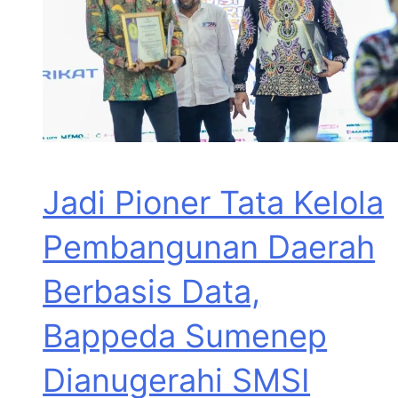
Jadi Pioner Tata Kelola
Pembangunan Daerah
Berbasis Data,
Bappeda Sumenep
Dianugerahi SMSI