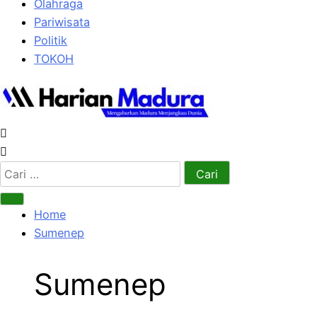
Olahraga
Pariwisata
Politik
TOKOH
Cari
untuk:
Home
Sumenep
Sumenep