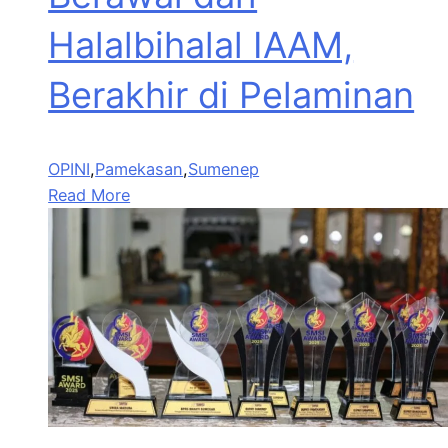
Halalbihalal IAAM,
Berakhir di Pelaminan
OPINI
,
Pamekasan
,
Sumenep
Read More