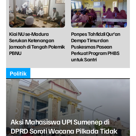
Kiai NU se-Madura
Ponpes Tahfidzil Qur’an
Serukan Ketenangan
Dempo Timur dan
Jamaah di Tengah Polemik
Puskesmas Pasean
PBNU
Perkuat Program PHBS
untuk Santri
Politik
Aksi Mahasiswa UPI Sumenep di
DPRD Soroti Wacana Pilkada Tidak