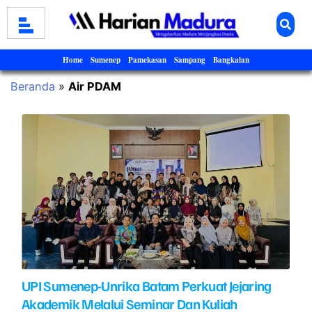
Home
Sumenep
Pamekasan
Sampang
Bangkalan
Beranda
»
Air PDAM
UPI Sumenep-Unrika Batam Perkuat Jejaring
Akademik Melalui Seminar Dan Kuliah