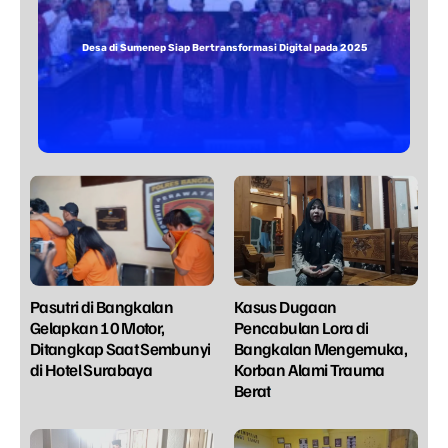
Desa di Sumenep Siap Bertransformasi Digital pada 2025
Pasutri di Bangkalan
Kasus Dugaan
Gelapkan 10 Motor,
Pencabulan Lora di
Ditangkap Saat Sembunyi
Bangkalan Mengemuka,
di Hotel Surabaya
Korban Alami Trauma
Berat