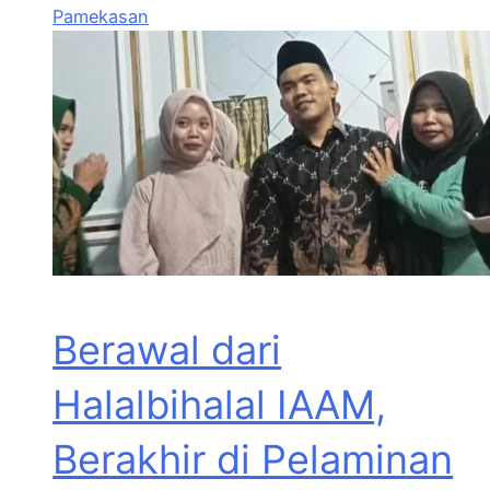
Pamekasan
Berawal dari
Halalbihalal IAAM,
Berakhir di Pelaminan