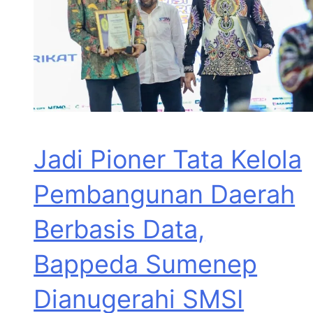
Jadi Pioner Tata Kelola
Pembangunan Daerah
Berbasis Data,
Bappeda Sumenep
Dianugerahi SMSI