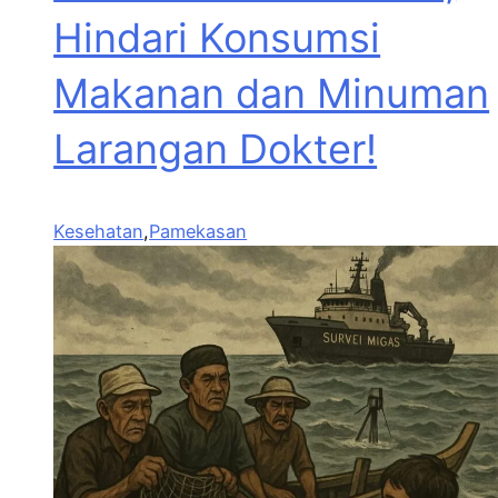
Hindari Konsumsi
Makanan dan Minuman
Larangan Dokter!
Kesehatan
,
Pamekasan