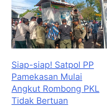
Siap-siap! Satpol PP
Pamekasan Mulai
Angkut Rombong PKL
Tidak Bertuan