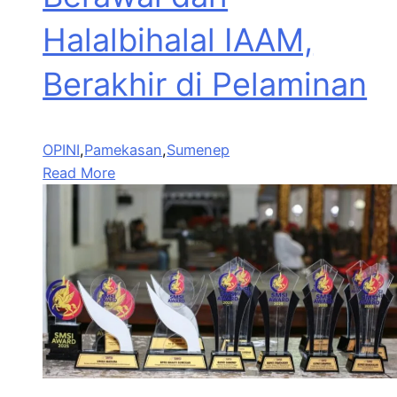
Halalbihalal IAAM,
Berakhir di Pelaminan
OPINI
,
Pamekasan
,
Sumenep
Read More