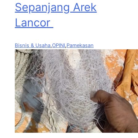
Sepanjang Arek
Lancor
Bisnis & Usaha
,
OPINI
,
Pamekasan