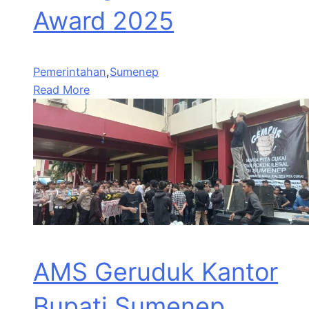
Award 2025
Pemerintahan
,
Sumenep
Read More
AMS Geruduk Kantor
Bupati Sumenep