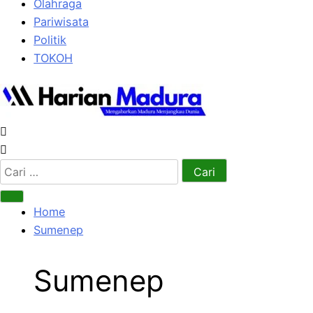
Olahraga
Pariwisata
Politik
TOKOH
Cari
untuk:
Home
Sumenep
Sumenep