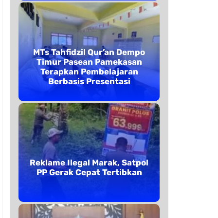
MTs Tahfidzil Qur’an Dempo
Timur Pasean Pamekasan
Terapkan Pembelajaran
Berbasis Presentasi
Reklame Ilegal Marak, Satpol
PP Gerak Cepat Tertibkan