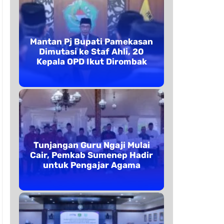
Mantan Pj Bupati Pamekasan
Dimutasi ke Staf Ahli, 20
Kepala OPD Ikut Dirombak
Tunjangan Guru Ngaji Mulai
Cair, Pemkab Sumenep Hadir
untuk Pengajar Agama