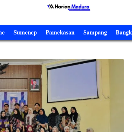
me
Sumenep
Pamekasan
Sampang
Bangk