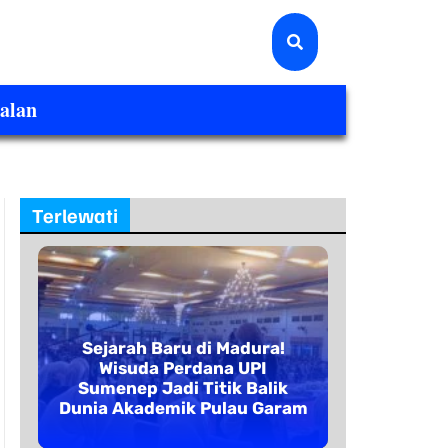
alan
Terlewati
Sejarah Baru di Madura!
Wisuda Perdana UPI
Sumenep Jadi Titik Balik
Dunia Akademik Pulau Garam