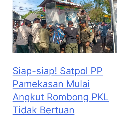
Siap-siap! Satpol PP
Pamekasan Mulai
Angkut Rombong PKL
Tidak Bertuan