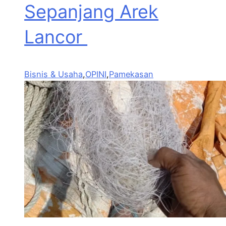
Sepanjang Arek
Lancor
Bisnis & Usaha
,
OPINI
,
Pamekasan