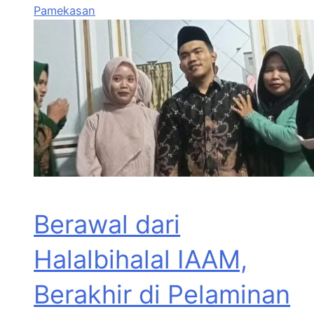
Pamekasan
Berawal dari
Halalbihalal IAAM,
Berakhir di Pelaminan