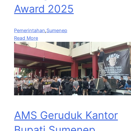
Award 2025
Pemerintahan
,
Sumenep
Read More
AMS Geruduk Kantor
Bupati Sumenep