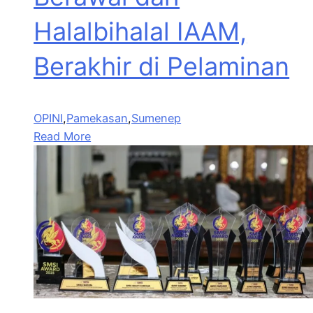
Halalbihalal IAAM,
Berakhir di Pelaminan
OPINI
,
Pamekasan
,
Sumenep
Read More