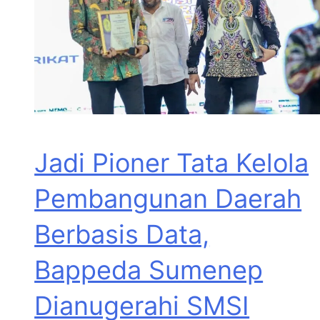
Jadi Pioner Tata Kelola
Pembangunan Daerah
Berbasis Data,
Bappeda Sumenep
Dianugerahi SMSI