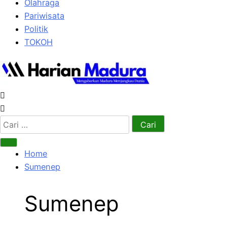
Olahraga
Pariwisata
Politik
TOKOH
Cari
untuk:
Home
Sumenep
Sumenep