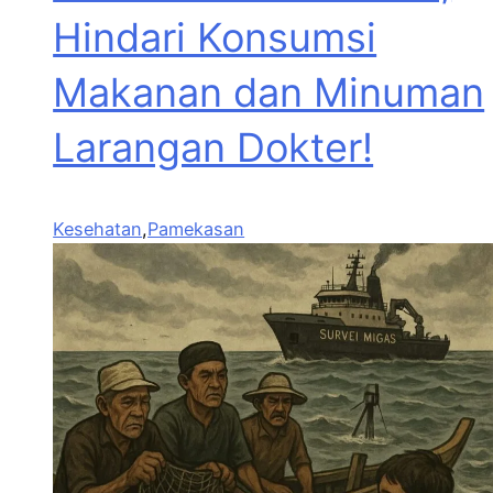
Hindari Konsumsi
Makanan dan Minuman
Larangan Dokter!
Kesehatan
,
Pamekasan