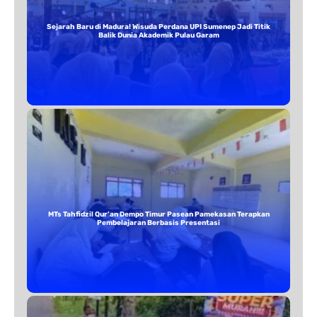
Sejarah Baru di Madura! Wisuda Perdana UPI Sumenep Jadi Titik
Balik Dunia Akademik Pulau Garam
MTs Tahfidzil Qur’an Dempo Timur Pasean Pamekasan Terapkan
Pembelajaran Berbasis Presentasi