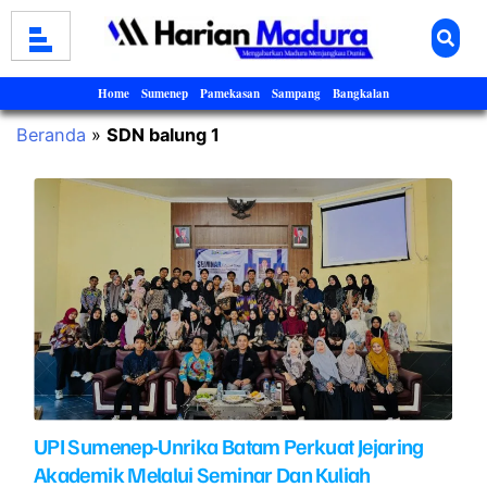
Home
Sumenep
Pamekasan
Sampang
Bangkalan
Beranda
»
SDN balung 1
UPI Sumenep-Unrika Batam Perkuat Jejaring
Akademik Melalui Seminar Dan Kuliah