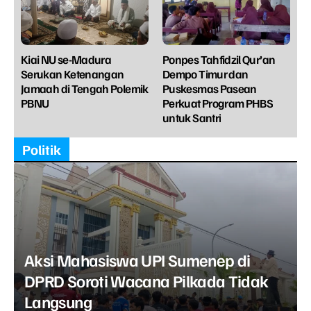
Kiai NU se-Madura
Ponpes Tahfidzil Qur’an
Serukan Ketenangan
Dempo Timur dan
Jamaah di Tengah Polemik
Puskesmas Pasean
PBNU
Perkuat Program PHBS
untuk Santri
Politik
Aksi Mahasiswa UPI Sumenep di
DPRD Soroti Wacana Pilkada Tidak
Langsung