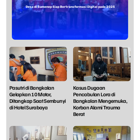
Desa di Sumenep Siap Bertransformasi Digital pada 2025
Pasutri di Bangkalan
Kasus Dugaan
Gelapkan 10 Motor,
Pencabulan Lora di
Ditangkap Saat Sembunyi
Bangkalan Mengemuka,
di Hotel Surabaya
Korban Alami Trauma
Berat