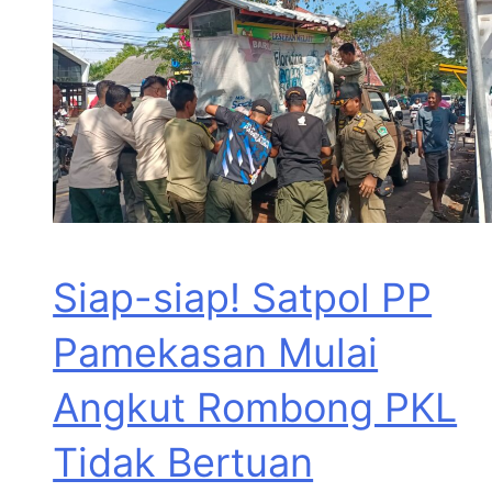
Siap-siap! Satpol PP
Pamekasan Mulai
Angkut Rombong PKL
Tidak Bertuan