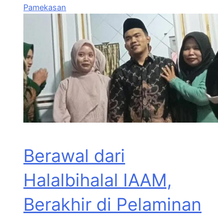
Pamekasan
Berawal dari
Halalbihalal IAAM,
Berakhir di Pelaminan