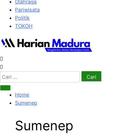
Olahraga
Pariwisata
Politik
TOKOH
Cari
untuk:
Home
Sumenep
Sumenep