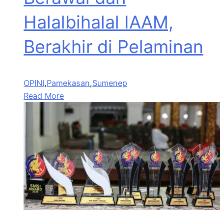
Halalbihalal IAAM,
Berakhir di Pelaminan
OPINI
,
Pamekasan
,
Sumenep
Read More