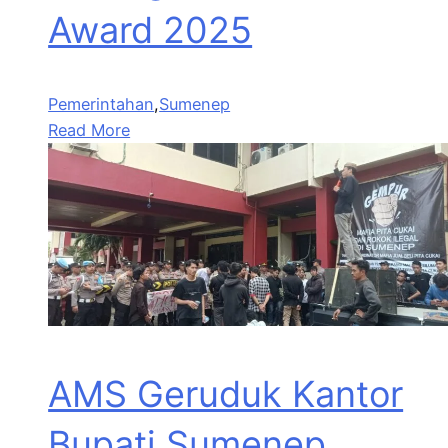
Award 2025
Pemerintahan
,
Sumenep
Read More
AMS Geruduk Kantor
Bupati Sumenep