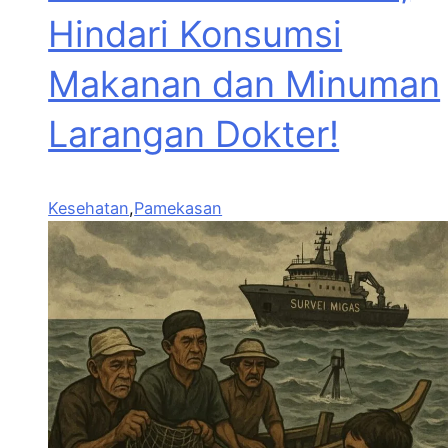
Hindari Konsumsi
Makanan dan Minuman
Larangan Dokter!
Kesehatan
,
Pamekasan