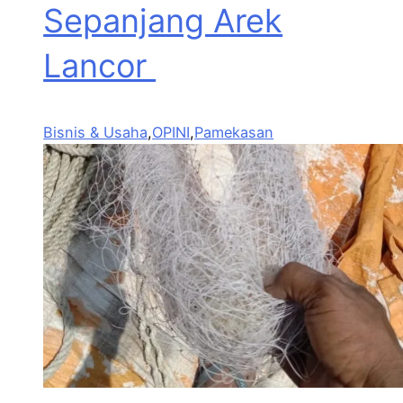
Sepanjang Arek
Lancor
Bisnis & Usaha
,
OPINI
,
Pamekasan