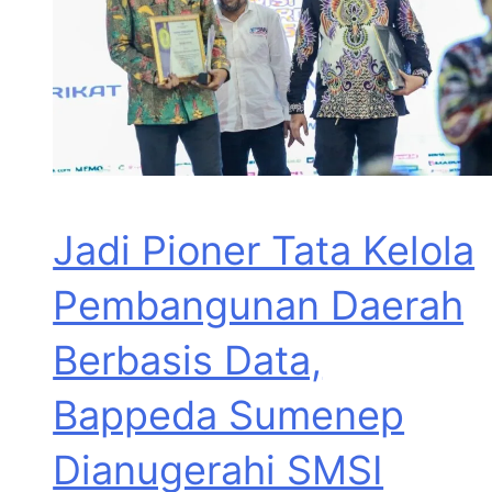
Jadi Pioner Tata Kelola
Pembangunan Daerah
Berbasis Data,
Bappeda Sumenep
Dianugerahi SMSI