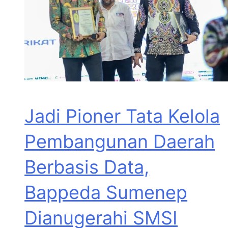
Jadi Pioner Tata Kelola
Pembangunan Daerah
Berbasis Data,
Bappeda Sumenep
Dianugerahi SMSI