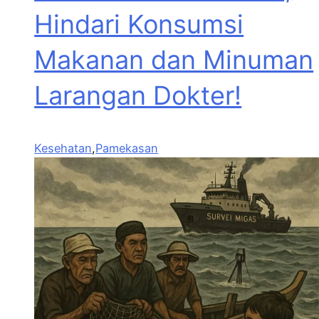
Hindari Konsumsi
Makanan dan Minuman
Larangan Dokter!
Kesehatan
,
Pamekasan