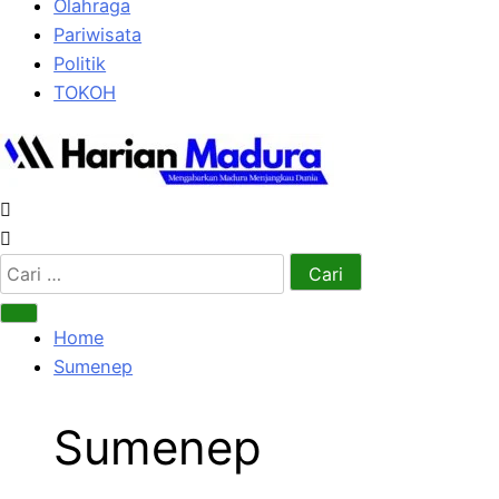
Olahraga
Pariwisata
Politik
TOKOH
Cari
untuk:
Home
Sumenep
Sumenep