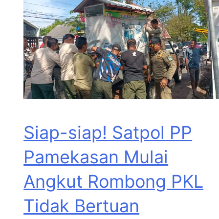
Siap-siap! Satpol PP
Pamekasan Mulai
Angkut Rombong PKL
Tidak Bertuan