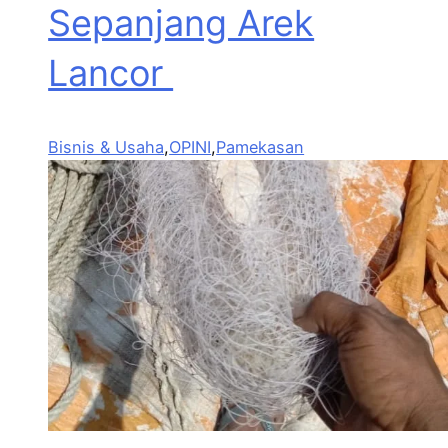
Sepanjang Arek
Lancor
Bisnis & Usaha
,
OPINI
,
Pamekasan