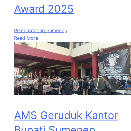
Award 2025
Pemerintahan
,
Sumenep
Read More
AMS Geruduk Kantor
Bupati Sumenep