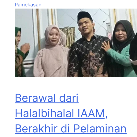
Pamekasan
Berawal dari
Halalbihalal IAAM,
Berakhir di Pelaminan