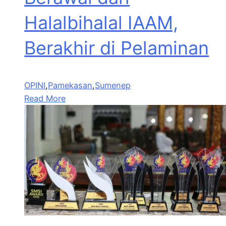
Halalbihalal IAAM,
Berakhir di Pelaminan
OPINI
,
Pamekasan
,
Sumenep
Read More