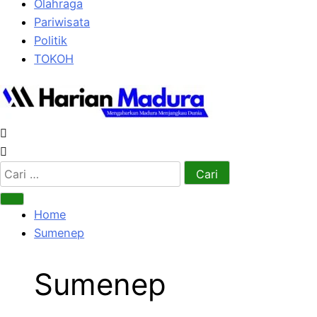
Olahraga
Pariwisata
Politik
TOKOH
Cari
untuk:
Home
Sumenep
Sumenep