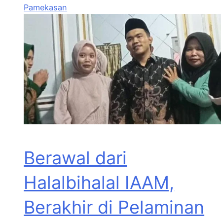
Pamekasan
Berawal dari
Halalbihalal IAAM,
Berakhir di Pelaminan