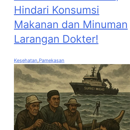
Hindari Konsumsi
Makanan dan Minuman
Larangan Dokter!
Kesehatan
,
Pamekasan