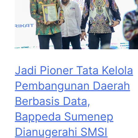
Jadi Pioner Tata Kelola
Pembangunan Daerah
Berbasis Data,
Bappeda Sumenep
Dianugerahi SMSI