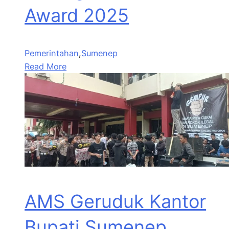
Award 2025
Pemerintahan
,
Sumenep
Read More
AMS Geruduk Kantor
Bupati Sumenep