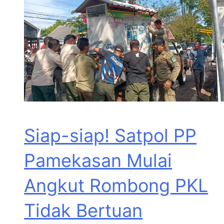
Siap-siap! Satpol PP
Pamekasan Mulai
Angkut Rombong PKL
Tidak Bertuan