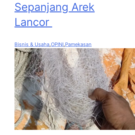
Sepanjang Arek
Lancor
Bisnis & Usaha
,
OPINI
,
Pamekasan