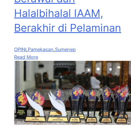
Halalbihalal IAAM,
Berakhir di Pelaminan
OPINI
,
Pamekasan
,
Sumenep
Read More