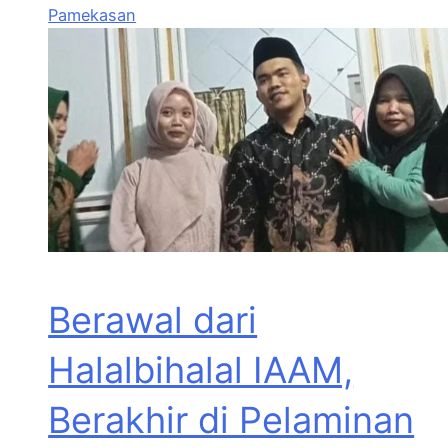
Pamekasan
Berawal dari
Halalbihalal IAAM,
Berakhir di Pelaminan