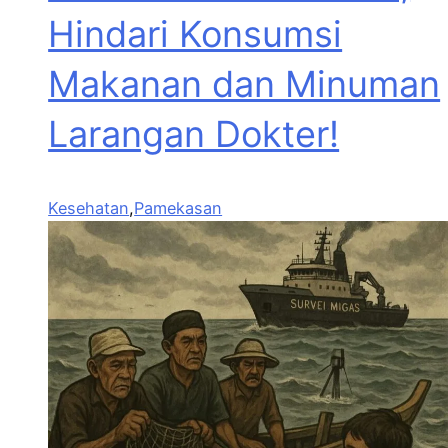
Hindari Konsumsi
Makanan dan Minuman
Larangan Dokter!
Kesehatan
,
Pamekasan