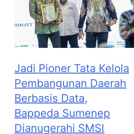
Jadi Pioner Tata Kelola
Pembangunan Daerah
Berbasis Data,
Bappeda Sumenep
Dianugerahi SMSI