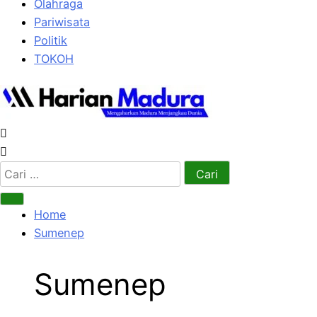
Olahraga
Pariwisata
Politik
TOKOH
Cari
untuk:
Home
Sumenep
Sumenep