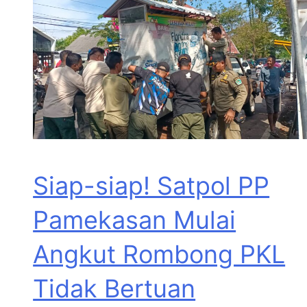
Siap-siap! Satpol PP
Pamekasan Mulai
Angkut Rombong PKL
Tidak Bertuan