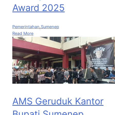
Award 2025
Pemerintahan
,
Sumenep
Read More
AMS Geruduk Kantor
Bupati Sumenep