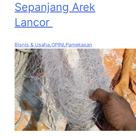
Sepanjang Arek
Lancor
Bisnis & Usaha
,
OPINI
,
Pamekasan