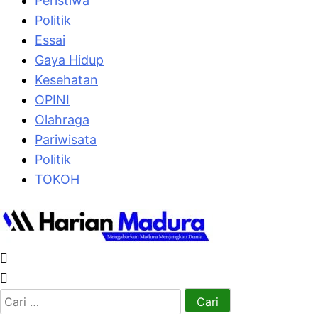
Peristiwa
Politik
Essai
Gaya Hidup
Kesehatan
OPINI
Olahraga
Pariwisata
Politik
TOKOH
Cari
untuk: