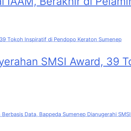
al IAAM, Berakhir di Pelam
erahan SMSI Award, 39 Tok