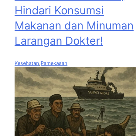
Hindari Konsumsi
Makanan dan Minuman
Larangan Dokter!
Kesehatan
,
Pamekasan