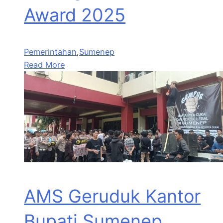
Award 2025
Pemerintahan
,
Sumenep
Read More
AMS Geruduk Kantor
Bupati Sumenep