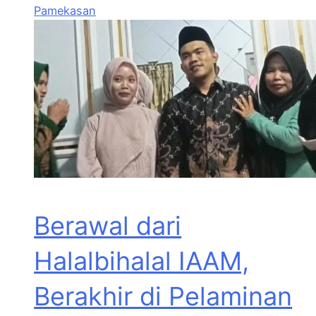
Pamekasan
Berawal dari
Halalbihalal IAAM,
Berakhir di Pelaminan