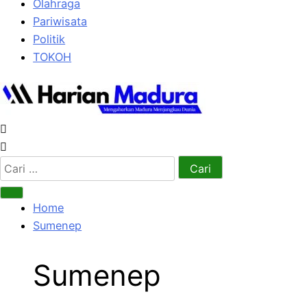
Olahraga
Pariwisata
Politik
TOKOH
Cari
untuk:
Home
Sumenep
Sumenep