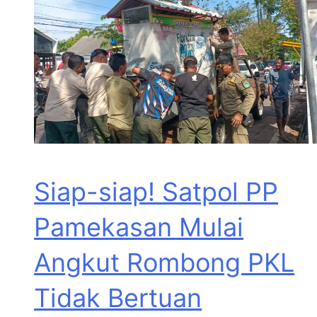
Siap-siap! Satpol PP
Pamekasan Mulai
Angkut Rombong PKL
Tidak Bertuan