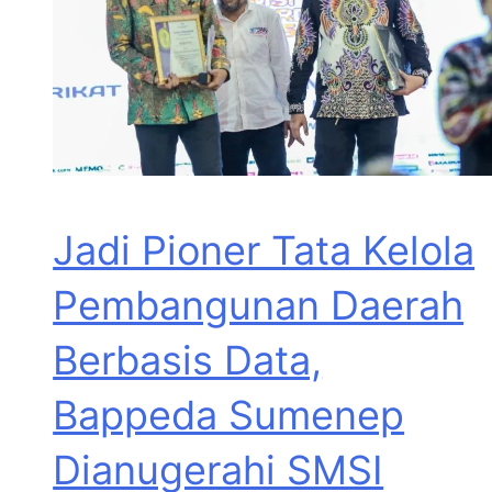
Jadi Pioner Tata Kelola
Pembangunan Daerah
Berbasis Data,
Bappeda Sumenep
Dianugerahi SMSI