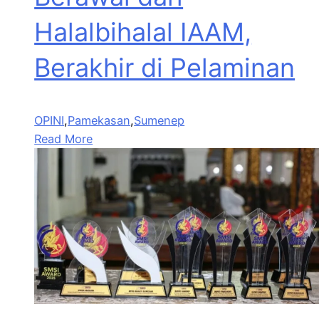
Halalbihalal IAAM,
Berakhir di Pelaminan
OPINI
,
Pamekasan
,
Sumenep
Read More