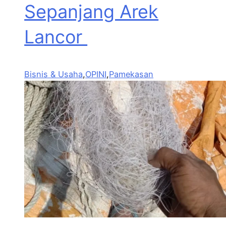
Sepanjang Arek
Lancor
Bisnis & Usaha
,
OPINI
,
Pamekasan