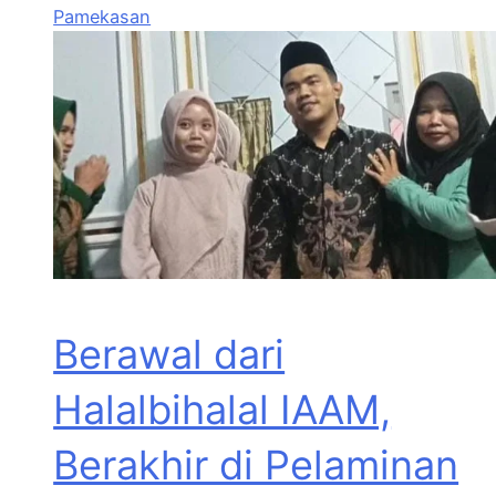
Pamekasan
Berawal dari
Halalbihalal IAAM,
Berakhir di Pelaminan