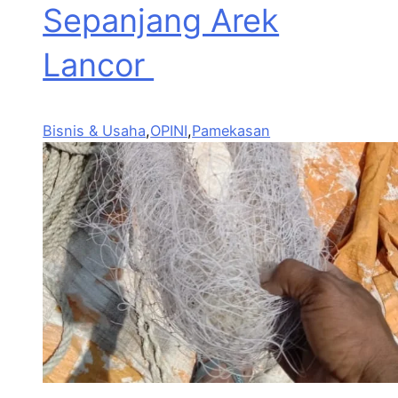
Sepanjang Arek
Lancor
Bisnis & Usaha
,
OPINI
,
Pamekasan