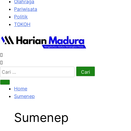
Olahraga
Pariwisata
Politik
TOKOH
Cari
untuk:
Home
Sumenep
Sumenep