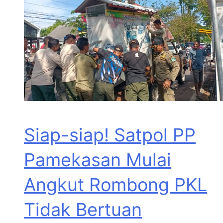
Siap-siap! Satpol PP
Pamekasan Mulai
Angkut Rombong PKL
Tidak Bertuan