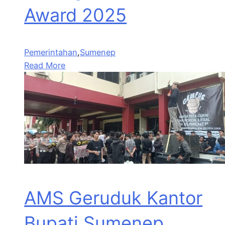
Award 2025
Pemerintahan
,
Sumenep
Read More
AMS Geruduk Kantor
Bupati Sumenep