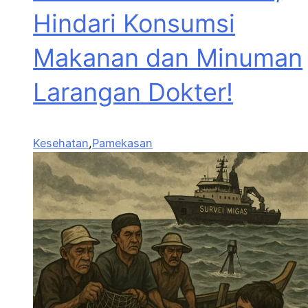
Hindari Konsumsi
Makanan dan Minuman
Larangan Dokter!
Kesehatan
,
Pamekasan