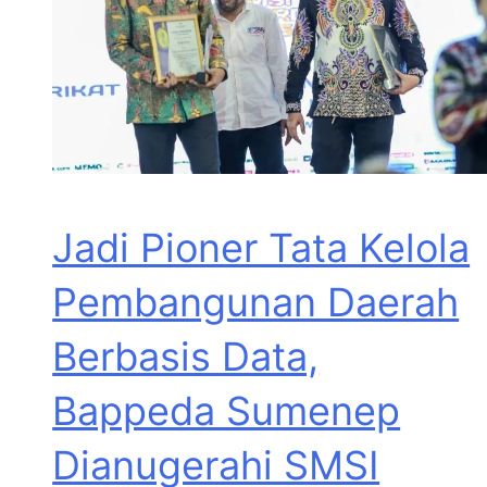
Jadi Pioner Tata Kelola
Pembangunan Daerah
Berbasis Data,
Bappeda Sumenep
Dianugerahi SMSI