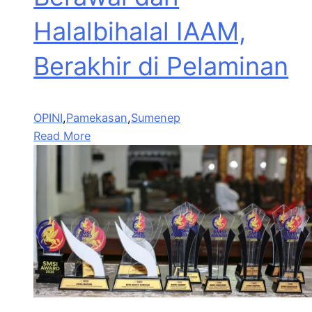
Halalbihalal IAAM,
Berakhir di Pelaminan
OPINI
,
Pamekasan
,
Sumenep
Read More