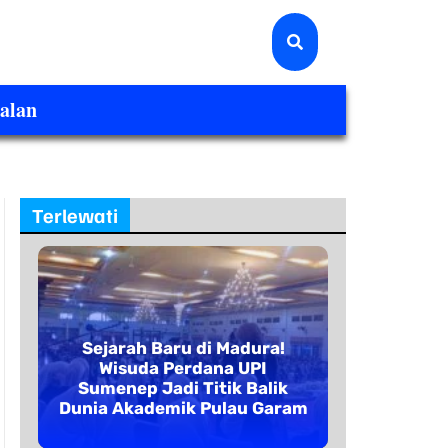
alan
Terlewati
Sejarah Baru di Madura!
Wisuda Perdana UPI
Sumenep Jadi Titik Balik
Dunia Akademik Pulau Garam