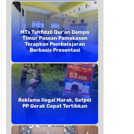
MTs Tahfidzil Qur’an Dempo
Timur Pasean Pamekasan
Terapkan Pembelajaran
Berbasis Presentasi
Reklame Ilegal Marak, Satpol
PP Gerak Cepat Tertibkan