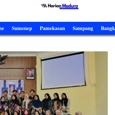
me
Sumenep
Pamekasan
Sampang
Bangk