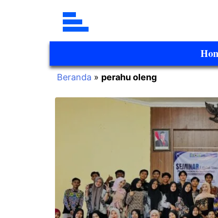
Ho
Beranda
»
perahu oleng