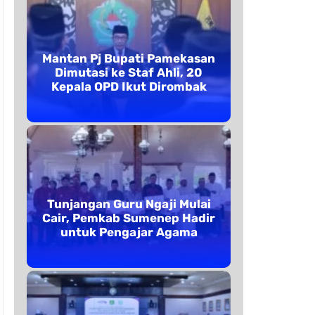
Mantan Pj Bupati Pamekasan
Dimutasi ke Staf Ahli, 20
Kepala OPD Ikut Dirombak
Tunjangan Guru Ngaji Mulai
Cair, Pemkab Sumenep Hadir
untuk Pengajar Agama