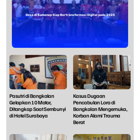
Desa di Sumenep Siap Bertransformasi Digital pada 2025
Pasutri di Bangkalan
Kasus Dugaan
Gelapkan 10 Motor,
Pencabulan Lora di
Ditangkap Saat Sembunyi
Bangkalan Mengemuka,
di Hotel Surabaya
Korban Alami Trauma
Berat