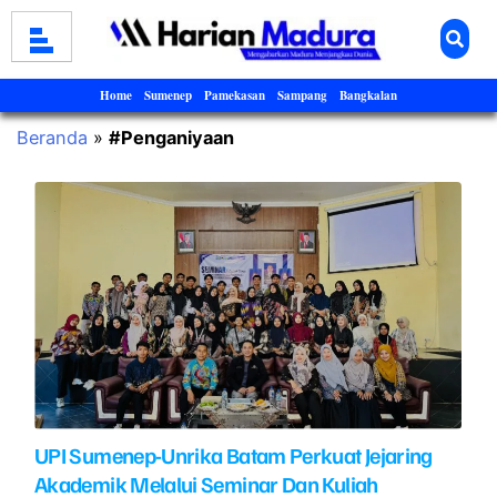
Home
Sumenep
Pamekasan
Sampang
Bangkalan
Beranda
»
#Penganiyaan
UPI Sumenep-Unrika Batam Perkuat Jejaring
Akademik Melalui Seminar Dan Kuliah