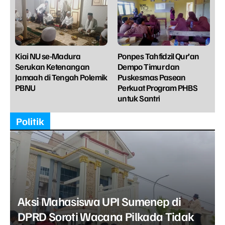
Kiai NU se-Madura
Ponpes Tahfidzil Qur’an
Serukan Ketenangan
Dempo Timur dan
Jamaah di Tengah Polemik
Puskesmas Pasean
PBNU
Perkuat Program PHBS
untuk Santri
Politik
Aksi Mahasiswa UPI Sumenep di
DPRD Soroti Wacana Pilkada Tidak