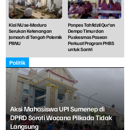
Kiai NU se-Madura
Ponpes Tahfidzil Qur’an
Serukan Ketenangan
Dempo Timur dan
Jamaah di Tengah Polemik
Puskesmas Pasean
PBNU
Perkuat Program PHBS
untuk Santri
Politik
Aksi Mahasiswa UPI Sumenep di
DPRD Soroti Wacana Pilkada Tidak
Langsung