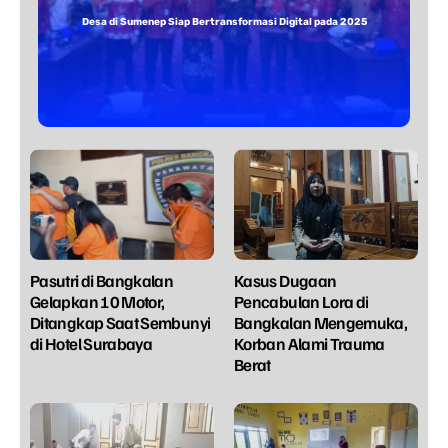
Desa di Sumenep Siap Bertransformasi Digital pada 2025
Pasutri di Bangkalan
Kasus Dugaan
Gelapkan 10 Motor,
Pencabulan Lora di
Ditangkap Saat Sembunyi
Bangkalan Mengemuka,
di Hotel Surabaya
Korban Alami Trauma
Berat