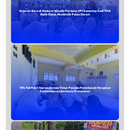
Sejarah Baru di Madura! Wisuda Perdana UPI Sumenep Jadi Titik
Balik Dunia Akademik Pulau Garam
MTs Tahfidzil Qur’an Dempo Timur Pasean Pamekasan Terapkan
Pembelajaran Berbasis Presentasi