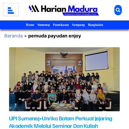
Home
Sumenep
Pamekasan
Sampang
Bangkalan
Beranda
»
pemuda payudan enjoy
UPI Sumenep-Unrika Batam Perkuat Jejaring
Akademik Melalui Seminar Dan Kuliah