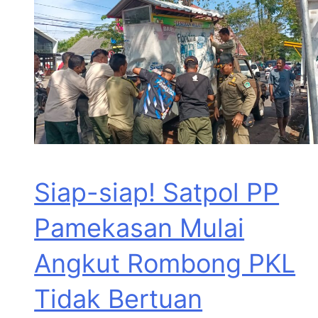
Siap-siap! Satpol PP
Pamekasan Mulai
Angkut Rombong PKL
Tidak Bertuan