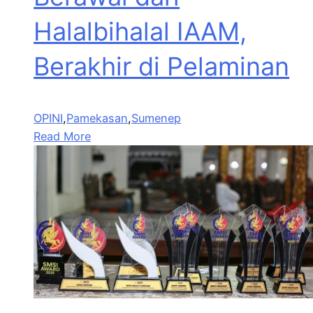
Halalbihalal IAAM,
Berakhir di Pelaminan
OPINI
,
Pamekasan
,
Sumenep
Read More