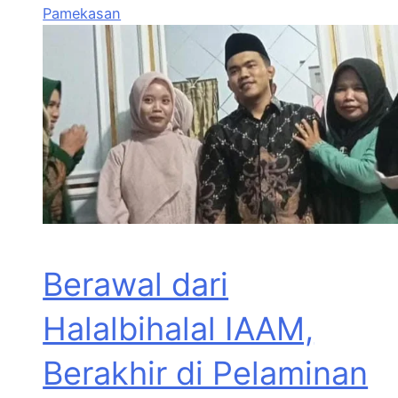
Pamekasan
Berawal dari
Halalbihalal IAAM,
Berakhir di Pelaminan