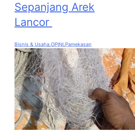
Sepanjang Arek
Lancor
Bisnis & Usaha
,
OPINI
,
Pamekasan