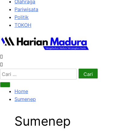
Olahraga
Pariwisata
Politik
TOKOH
Cari
untuk:
Home
Sumenep
Sumenep