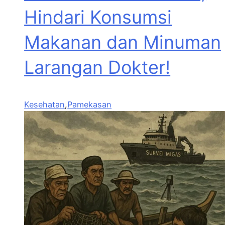
Hindari Konsumsi
Makanan dan Minuman
Larangan Dokter!
Kesehatan
,
Pamekasan