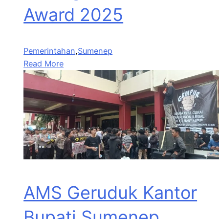
Award 2025
Pemerintahan
,
Sumenep
Read More
AMS Geruduk Kantor
Bupati Sumenep