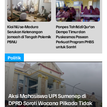
Kiai NU se-Madura
Ponpes Tahfidzil Qur’an
Serukan Ketenangan
Dempo Timur dan
Jamaah di Tengah Polemik
Puskesmas Pasean
PBNU
Perkuat Program PHBS
untuk Santri
Politik
Aksi Mahasiswa UPI Sumenep di
DPRD Soroti Wacana Pilkada Tidak