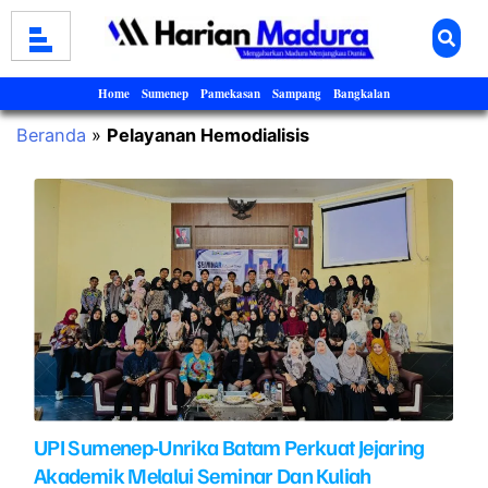
Home
Sumenep
Pamekasan
Sampang
Bangkalan
Beranda
»
Pelayanan Hemodialisis
UPI Sumenep-Unrika Batam Perkuat Jejaring
Akademik Melalui Seminar Dan Kuliah