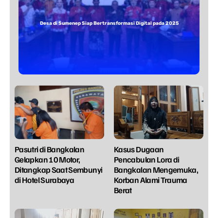
Desa di Sumenep Siap Bertransformasi Digital pada 2025
Pasutri di Bangkalan
Kasus Dugaan
Gelapkan 10 Motor,
Pencabulan Lora di
Ditangkap Saat Sembunyi
Bangkalan Mengemuka,
di Hotel Surabaya
Korban Alami Trauma
Berat