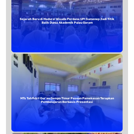
Sejarah Baru di Madura! Wisuda Perdana UPI Sumenep Jadi Titik
Balik Dunia Akademik Pulau Garam
MTs Tahfidzil Qur’an Dempo Timur Pasean Pamekasan Terapkan
Pembelajaran Berbasis Presentasi